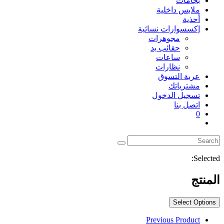
بجامات
ملابس داخلية
أحذية
إكسسوارات نسائية
مجوهرات
حقائب يد
ساعات
نظارات
عربة التسوق
مشترياتك
تسجيل الدخول
اتصل بنا
0
Toggle
website
search
Selected:
المنتج
Select Options
Previous Product