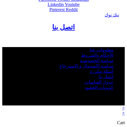
Linkedin
Youtube
Pinterest
Reddit
تيك توك
اتصل بنا
معلومات عنا
الأحكام والشروط
سياسة الخصوصية
سياسة الاستبدال و الاسترجاع
أسئلة مكررة
اتصل بنا
جدول القياسات
كوبونات الخصم
2026 - Rbab.net © All rights reserved - جميع الحقوق © محفوظة
متجر رباب نت
×
×
Cart