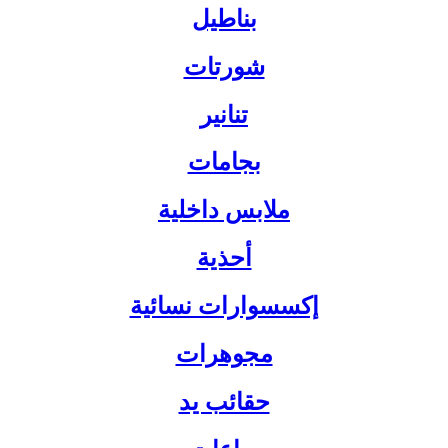
بناطيل
شورتات
تنانير
بجامات
ملابس داخلية
أحذية
إكسسوارات نسائية
مجوهرات
حقائب يد