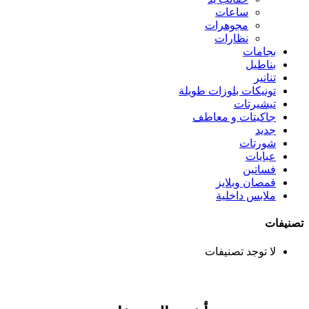
ساعات
مجوهرات
نظارات
بجامات
بناطيل
تنانير
تونيكات بلوزات طويلة
تيشيرتات
جاكيتات و معاطف
جديد
شورتات
عبايات
فساتين
قمصان وبلايز
ملابس داخلية
تصنيفات
لا توجد تصنيفات