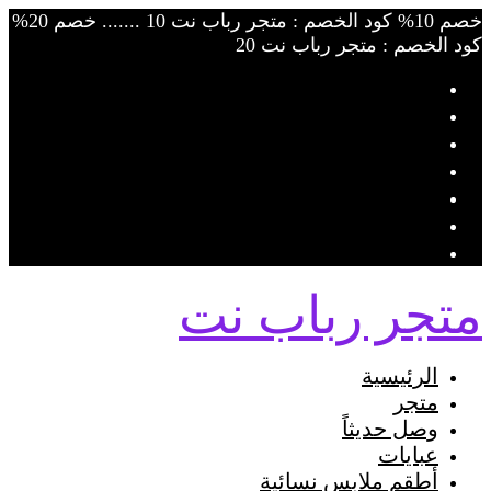
Skip
خصم 10% كود الخصم : متجر رباب نت 10 ....... خصم 20%
to
كود الخصم : متجر رباب نت 20
content
متجر رباب نت
الرئيسية
متجر
وصل حديثاً
عبايات
أطقم ملابس نسائية