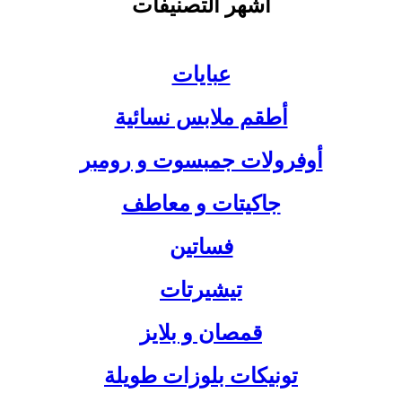
أشهر التصنيفات
عبايات
أطقم ملابس نسائية
أوفرولات جمبسوت و رومبر
جاكيتات و معاطف
فساتين
تيشيرتات
قمصان و بلايز
تونيكات بلوزات طويلة