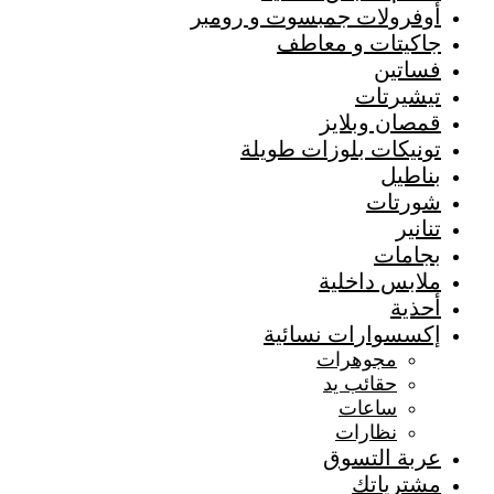
أوفرولات جمبسوت و رومبر
جاكيتات و معاطف
فساتين
تيشيرتات
قمصان وبلايز
تونيكات بلوزات طويلة
بناطيل
شورتات
تنانير
بجامات
ملابس داخلية
أحذية
إكسسوارات نسائية
مجوهرات
حقائب يد
ساعات
نظارات
عربة التسوق
مشترياتك