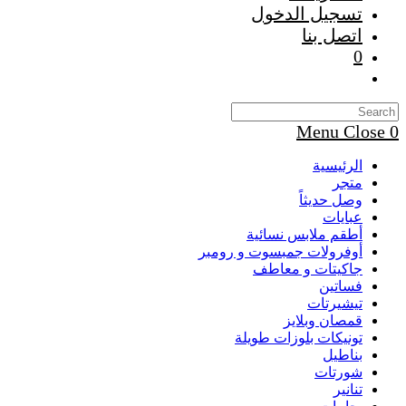
تسجيل الدخول
اتصل بنا
0
Toggle
website
search
Menu
Close
0
الرئيسية
متجر
وصل حديثاً
عبايات
أطقم ملابس نسائية
أوفرولات جمبسوت و رومبر
جاكيتات و معاطف
فساتين
تيشيرتات
قمصان وبلايز
تونيكات بلوزات طويلة
بناطيل
شورتات
تنانير