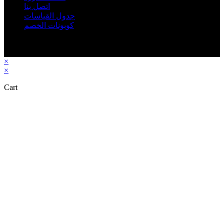
اتصل بنا
جدول القياسات
كوبونات الخصم
2026 - Rbab.net © All rights reserved - جميع الحقوق © محفوظة
متجر رباب نت
×
×
Cart