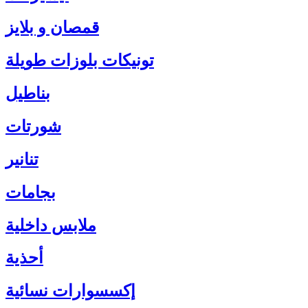
قمصان و بلايز
تونيكات بلوزات طويلة
بناطيل
شورتات
تنانير
بجامات
ملابس داخلية
أحذية
إكسسوارات نسائية