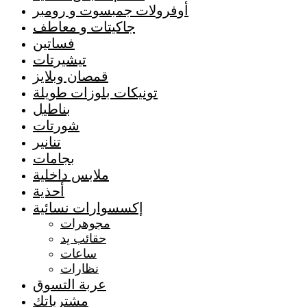
أوفرولات جمبسوت و رومبر
جاكيتات و معاطف
فساتين
تيشيرتات
قمصان وبلايز
تونيكات بلوزات طويلة
بناطيل
شورتات
تنانير
بجامات
ملابس داخلية
أحذية
إكسسوارات نسائية
مجوهرات
حقائب يد
ساعات
نظارات
عربة التسوق
مشترياتك