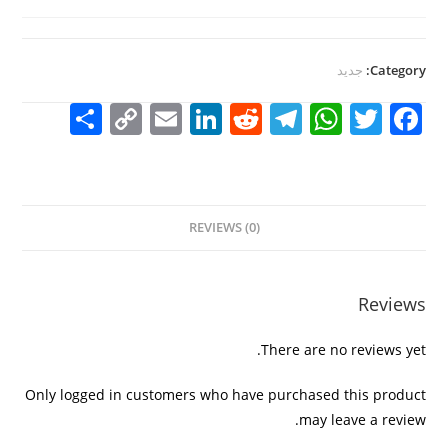
Category:
جديد
S
C
E
Li
R
T
W
T
F
h
o
m
n
e
el
h
w
a
ar
p
ai
k
d
e
at
itt
c
e
y
l
e
di
gr
s
er
e
REVIEWS (0)
Li
dI
t
a
A
b
n
n
m
p
o
k
p
o
Reviews
k
There are no reviews yet.
Only logged in customers who have purchased this product
may leave a review.