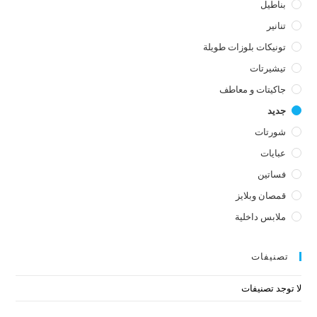
بناطيل
تنانير
تونيكات بلوزات طويلة
تيشيرتات
جاكيتات و معاطف
جديد
شورتات
عبايات
فساتين
قمصان وبلايز
ملابس داخلية
تصنيفات
لا توجد تصنيفات