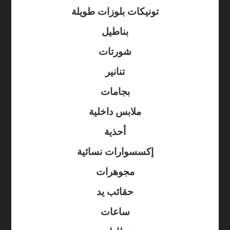
تونيكات بلوزات طويلة
بناطيل
شورتات
تنانير
بجامات
ملابس داخلية
أحذية
إكسسوارات نسائية
مجوهرات
حقائب يد
ساعات