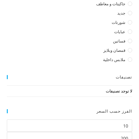
جاكيتات و معاطف
جديد
شورتات
عبايات
فساتين
قمصان وبلايز
ملابس داخلية
تصنيفات
لا توجد تصنيفات
الفرز حسب السعر