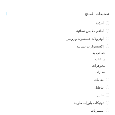
تصنيفات المنتج
أحذية
أطقم ملابس نسائية
أوفرولات جمبسوت و رومبر
إكسسوارات نسائية
حقائب يد
ساعات
مجوهرات
نظارات
بجامات
بناطيل
تنانير
تونيكات بلوزات طويلة
تيشيرتات