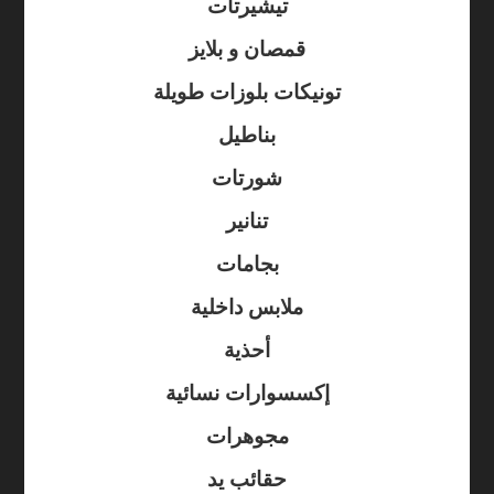
تيشيرتات
قمصان و بلايز
تونيكات بلوزات طويلة
بناطيل
شورتات
تنانير
بجامات
ملابس داخلية
أحذية
إكسسوارات نسائية
مجوهرات
حقائب يد