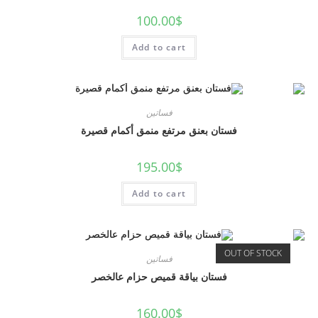
100.00
$
Add to cart
فساتين
فستان بعنق مرتفع منمق أكمام قصيرة
195.00
$
Add to cart
OUT OF STOCK
فساتين
فستان بياقة قميص حزام عالخصر
160.00
$