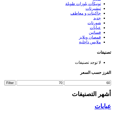
تونيكات بلوزات طويلة
تيشيرتات
جاكيتات و معاطف
جديد
شورتات
عبايات
فساتين
قمصان وبلايز
ملابس داخلية
تصنيفات
لا توجد تصنيفات
الفرز حسب السعر
Max
Min
Filter
price
price
أشهر التصنيفات
عبايات