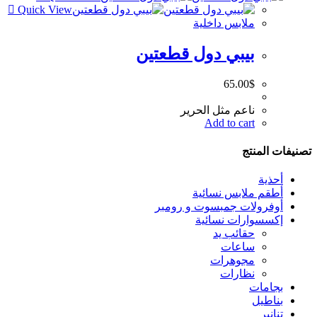
Quick View
ملابس داخلية
بيبي دول قطعتين
65.00
$
ناعم مثل الحرير
Add to cart
تصنيفات المنتج
أحذية
أطقم ملابس نسائية
أوفرولات جمبسوت و رومبر
إكسسوارات نسائية
حقائب يد
ساعات
مجوهرات
نظارات
بجامات
بناطيل
تنانير