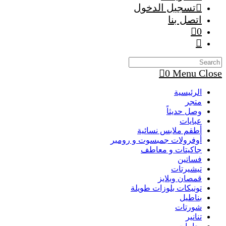
تسجيل الدخول
اتصل بنا
0
Toggle
website
search
0
Menu
Close
الرئيسية
متجر
وصل حديثاً
عبايات
أطقم ملابس نسائية
أوفرولات جمبسوت و رومبر
جاكيتات و معاطف
فساتين
تيشيرتات
قمصان وبلايز
تونيكات بلوزات طويلة
بناطيل
شورتات
تنانير