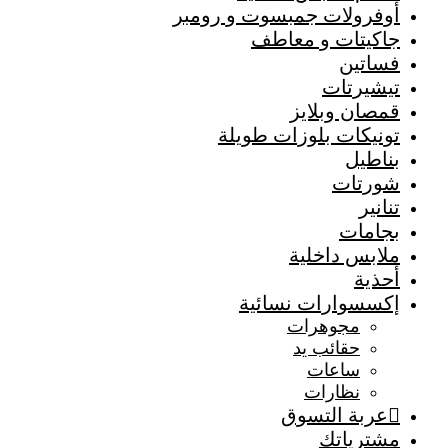
أوفرولات جمبسوت و رومبر
جاكيتات و معاطف
فساتين
تيشيرتات
قمصان وبلايز
تونيكات بلوزات طويلة
بناطيل
شورتات
تنانير
بجامات
ملابس داخلية
أحذية
إكسسوارات نسائية
مجوهرات
حقائب يد
ساعات
نظارات
عربة التسوق
مشترياتك