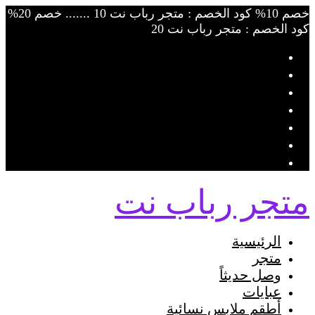
Skip
خصم 10% كود الخصم : متجر رباب نت 10 ....... خصم 20%
to
كود الخصم : متجر رباب نت 20
content
متجر رباب نت
الرئيسية
متجر
وصل حديثاً
عبايات
أطقم ملابس نسائية