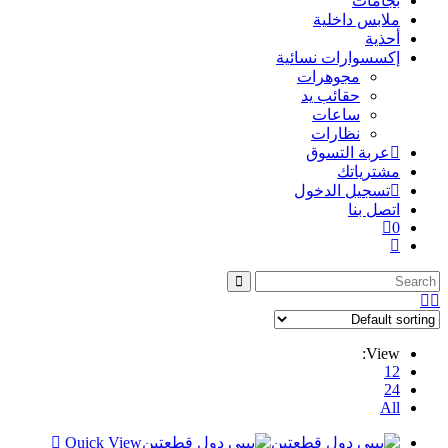
بجامات
ملابس داخلية
أحذية
إكسسوارات نسائية
مجوهرات
حقائب يد
ساعات
نظارات
عربة التسوق
مشترياتك
تسجيل الدخول
اتصل بنا
0
Toggle
website
search
View:
12
24
All
Quick View