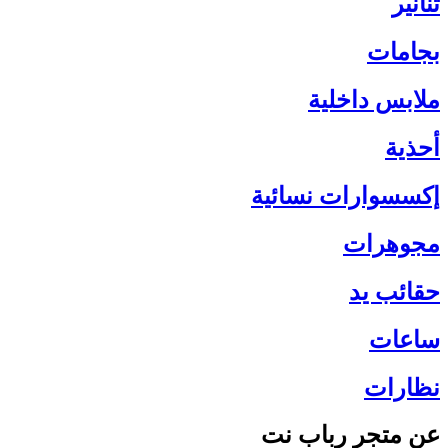
تنانير
بجامات
ملابس داخلية
أحذية
إكسسوارات نسائية
مجوهرات
حقائب يد
ساعات
نظارات
عن متجر رباب نت