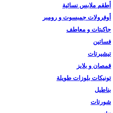
أطقم ملابس نسائية
أوفرولات جمبسوت و رومبر
جاكيتات و معاطف
فساتين
تيشيرتات
قمصان و بلايز
تونيكات بلوزات طويلة
بناطيل
شورتات