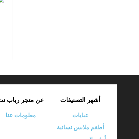
أشهر التصنيفات
عن متجر رباب نت
عبايات
معلومات عنا
أطقم ملابس نسائية