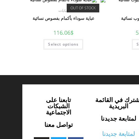
OUT OF STOCK
عبايات
وب نسائية
عباية سوداء بأكمام بفصوص نسائية
116.06
$
5
Select options
S
شترك في القائمة
تابعنا على
البريدية
الشبكات
الاجتماعية
لمتابعة جديدنا
تواصل معنا
لمتابعة جديدنا