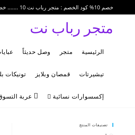
خصم 10% كود الخصم : متجر رباب نت 10 ....... خصم 20% كود الخصم : متجر رباب نت 20
متجر رباب نت
الرئيسية
متجر
وصل حديثاً
عبايا
تيشيرتات
قمصان وبلايز
تونيكات ب
إكسسوارات نسائية
عربة التسوق
تصنيفات المنتج