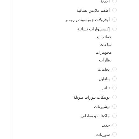
أحذية
أطقم ملابس نسائية
أوفرولات جمبسوت و رومبر
إكسسوارات نسائية
حقائب يد
ساعات
مجوهرات
نظارات
بجامات
بناطيل
تنانير
تونيكات بلوزات طويلة
تيشيرتات
جاكيتات و معاطف
جديد
شورتات