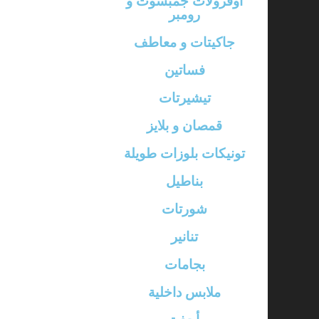
أوفرولات جمبسوت و
رومبر
جاكيتات و معاطف
فساتين
تيشيرتات
قمصان و بلايز
تونيكات بلوزات طويلة
بناطيل
شورتات
تنانير
بجامات
ملابس داخلية