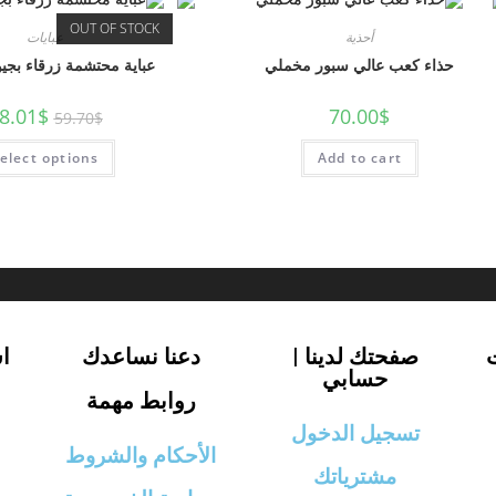
OUT OF STOCK
أحذية
عبايات
حذاء كعب عالي سبور مخملي
عباية محتشمة زرقاء بجي
8.01
$
70.00
$
59.70
$
elect options
Add to cart
صفحتك لدينا |
دعنا نساعدك
ا
حسابي
روابط مهمة
تسجيل الدخول
الأحكام والشروط
مشترياتك