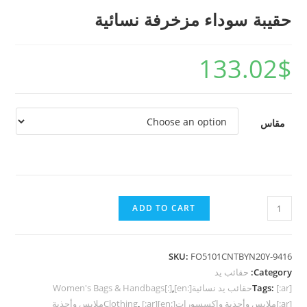
حقيبة سوداء مزخرفة نسائية
133.02
$
مقاس
ADD TO CART
SKU:
FO5101CNTBYN20Y-9416
Category:
حقائب يد
[:ar]حقائب يد نسائية[:en]Women's Bags & Handbags[:]
Tags:
,
[:ar]ملابس وأحذية وإكسسورات[:en]Clothing
,
[:ar]ملابس وأحذية