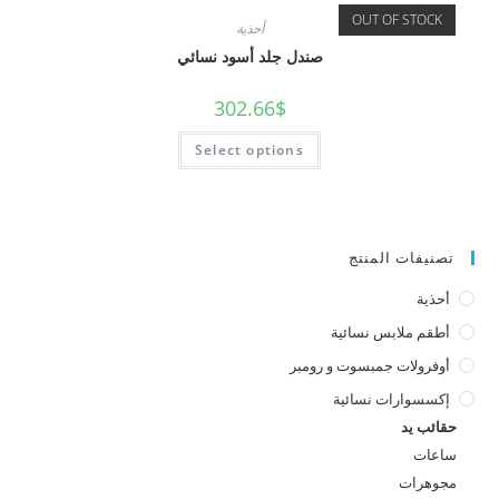
OUT OF STOCK
أحذية
صندل جلد أسود نسائي
302.66
$
Select options
تصنيفات المنتج
أحذية
أطقم ملابس نسائية
أوفرولات جمبسوت و رومبر
إكسسوارات نسائية
حقائب يد
ساعات
مجوهرات