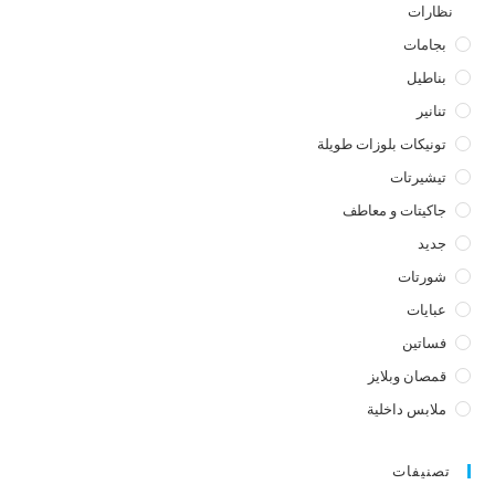
نظارات
بجامات
بناطيل
تنانير
تونيكات بلوزات طويلة
تيشيرتات
جاكيتات و معاطف
جديد
شورتات
عبايات
فساتين
قمصان وبلايز
ملابس داخلية
تصنيفات