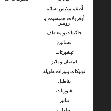
أطقم ملابس نسائية
أوفرولات جمبسوت و
رومبر
جاكيتات و معاطف
فساتين
تيشيرتات
قمصان و بلايز
تونيكات بلوزات طويلة
بناطيل
شورتات
تنانير
بجامات