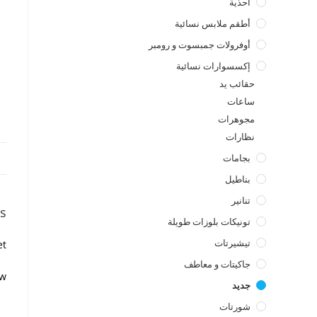
أحذية
أطقم ملابس نسائية
أوفرولات جمبسوت و رومبر
إكسسوارات نسائية
حقائب يد
ساعات
مجوهرات
نظارات
بجامات
بناطيل
تنانير
s
تونيكات بلوزات طويلة
تيشيرتات
t.
جاكيتات و معاطف
w.
جديد
شورتات