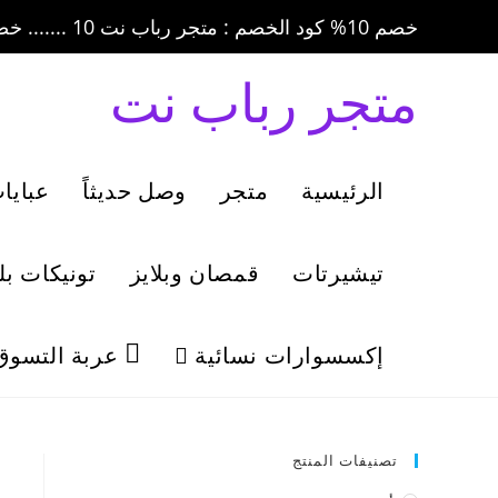
خصم 10% كود الخصم : متجر رباب نت 10 ....... خصم 20% كود الخصم : متجر رباب نت 20
متجر رباب نت
الرئيسية
متجر
وصل حديثاً
عبايا
تيشيرتات
قمصان وبلايز
تونيكات ب
إكسسوارات نسائية
عربة التسوق
تصنيفات المنتج