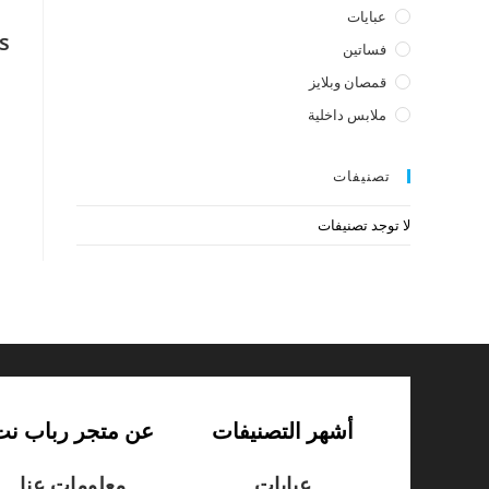
عبايات
s
فساتين
قمصان وبلايز
ملابس داخلية
تصنيفات
لا توجد تصنيفات
أشهر التصنيفات
عن متجر رباب نت
عبايات
معلومات عنا