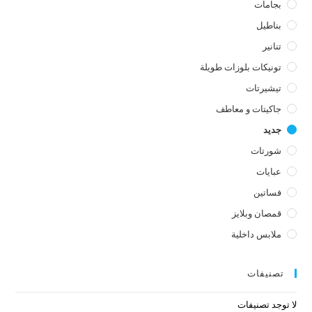
بجامات
بناطيل
تنانير
تونيكات بلوزات طويلة
تيشيرتات
جاكيتات و معاطف
جديد
شورتات
عبايات
فساتين
قمصان وبلايز
ملابس داخلية
تصنيفات
لا توجد تصنيفات