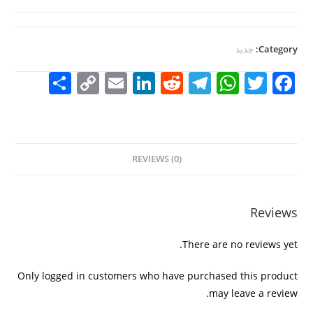
Category:
جديد
S
C
E
Li
R
T
W
T
F
h
o
m
n
e
el
h
w
a
ar
p
ai
k
d
e
at
itt
c
e
y
l
e
di
gr
s
er
e
REVIEWS (0)
Li
dI
t
a
A
b
n
n
m
p
o
k
p
o
Reviews
k
There are no reviews yet.
Only logged in customers who have purchased this product
may leave a review.