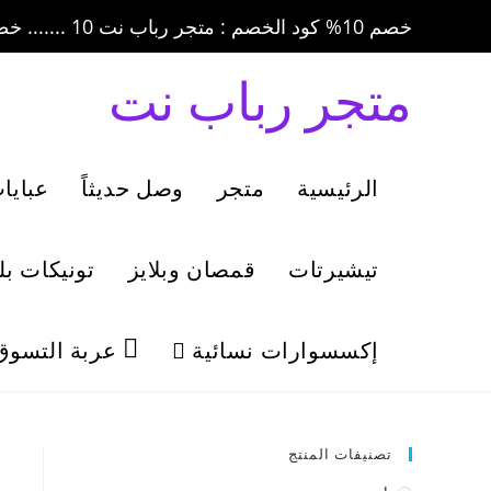
خصم 10% كود الخصم : متجر رباب نت 10 ....... خصم 20% كود الخصم : متجر رباب نت 20
متجر رباب نت
الرئيسية
متجر
وصل حديثاً
عبايا
تيشيرتات
قمصان وبلايز
تونيكات ب
إكسسوارات نسائية
عربة التسوق
تصنيفات المنتج