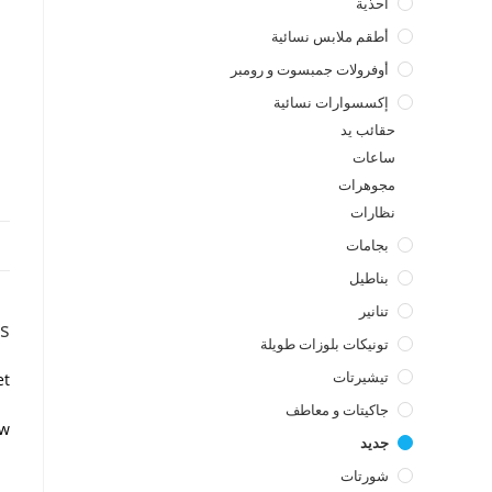
أحذية
أطقم ملابس نسائية
أوفرولات جمبسوت و رومبر
إكسسوارات نسائية
حقائب يد
ساعات
مجوهرات
نظارات
بجامات
بناطيل
تنانير
s
تونيكات بلوزات طويلة
تيشيرتات
t.
جاكيتات و معاطف
w.
جديد
شورتات