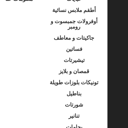
أطقم ملابس نسائية
أوفرولات جمبسوت و
رومبر
جاكيتات و معاطف
فساتين
تيشيرتات
قمصان و بلايز
تونيكات بلوزات طويلة
بناطيل
شورتات
تنانير
بجامات