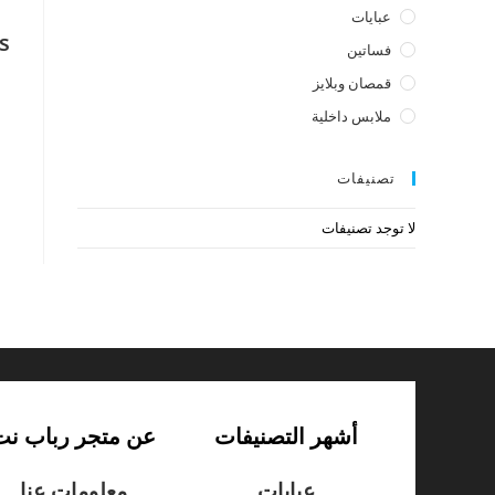
عبايات
s
فساتين
قمصان وبلايز
ملابس داخلية
تصنيفات
لا توجد تصنيفات
أشهر التصنيفات
عن متجر رباب نت
عبايات
معلومات عنا