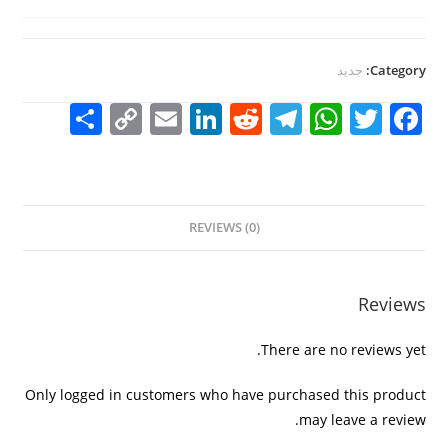
Category:
جديد
S
C
E
Li
R
T
W
T
F
h
o
m
n
e
el
h
w
a
ar
p
ai
k
d
e
at
itt
c
e
y
l
e
di
gr
s
er
e
REVIEWS (0)
Li
dI
t
a
A
b
n
n
m
p
o
k
p
o
Reviews
k
There are no reviews yet.
Only logged in customers who have purchased this product
may leave a review.