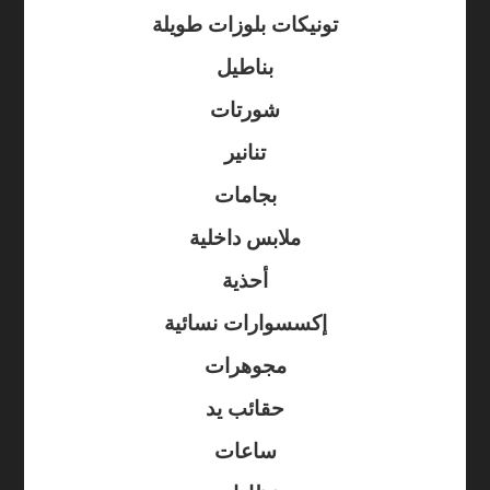
تونيكات بلوزات طويلة
بناطيل
شورتات
تنانير
بجامات
ملابس داخلية
أحذية
إكسسوارات نسائية
مجوهرات
حقائب يد
ساعات