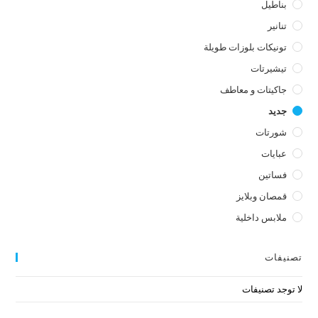
بناطيل
تنانير
تونيكات بلوزات طويلة
تيشيرتات
جاكيتات و معاطف
جديد
شورتات
عبايات
فساتين
قمصان وبلايز
ملابس داخلية
تصنيفات
لا توجد تصنيفات