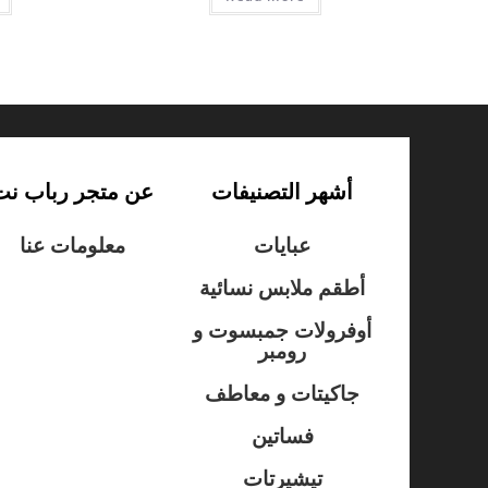
أشهر التصنيفات
عن متجر رباب نت
عبايات
معلومات عنا
أطقم ملابس نسائية
أوفرولات جمبسوت و
رومبر
جاكيتات و معاطف
فساتين
تيشيرتات