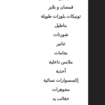
قمصان و بلايز
تونيكات بلوزات طويلة
بناطيل
شورتات
تنانير
بجامات
ملابس داخلية
أحذية
إكسسوارات نسائية
مجوهرات
حقائب يد