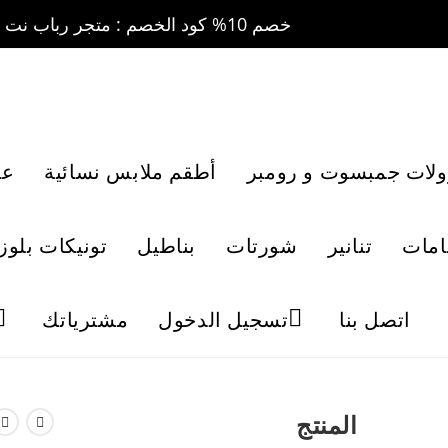
خصم 10% كود الخصم : متجر رباب نت 10 ....... خصم 20% كود الخصم : متجر رباب نت 20
ولات جمبسوت و رومبر
أطقم ملابس نسائية
عب
امات
تنانير
شورتات
بناطيل
تونيكات بلوز
اتصل بنا
تسجيل الدخول
مشترياتك
المنتج