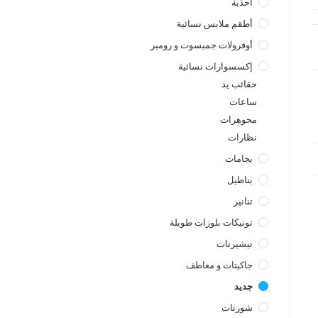
أحذية
أطقم ملابس نسائية
أوفرولات جمبسوت و رومبر
إكسسوارات نسائية
حقائب يد
ساعات
a
مجوهرات
نظارات
بجامات
بناطيل
تنانير
تونيكات بلوزات طويلة
تيشيرتات
جاكيتات و معاطف
جديد
شورتات