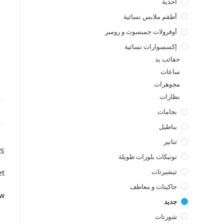
أحذية
أطقم ملابس نسائية
أوفرولات جمبسوت و رومبر
إكسسوارات نسائية
حقائب يد
ساعات
مجوهرات
نظارات
بجامات
بناطيل
تنانير
s
تونيكات بلوزات طويلة
تيشيرتات
t.
جاكيتات و معاطف
w.
جديد
شورتات