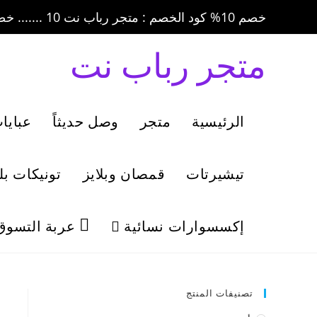
خصم 10% كود الخصم : متجر رباب نت 10 ....... خصم 20% كود الخصم : متجر رباب نت 20
متجر رباب نت
الرئيسية
متجر
وصل حديثاً
عبايا
تيشيرتات
قمصان وبلايز
تونيكات ب
إكسسوارات نسائية
عربة التسوق
تصنيفات المنتج