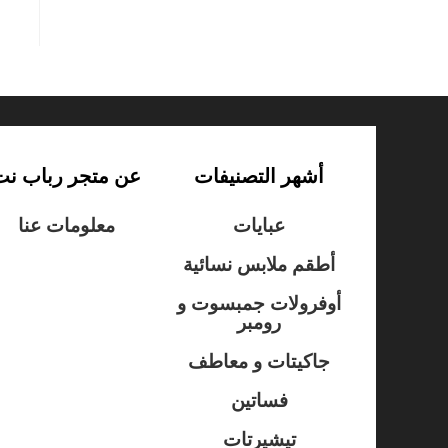
أشهر التصنيفات
عن متجر رباب نت
عبايات
معلومات عنا
أطقم ملابس نسائية
أوفرولات جمبسوت و
رومبر
جاكيتات و معاطف
فساتين
تيشيرتات