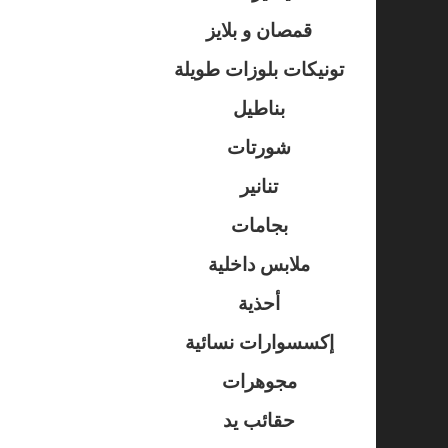
قمصان و بلايز
تونيكات بلوزات طويلة
بناطيل
شورتات
تنانير
بجامات
ملابس داخلية
أحذية
إكسسوارات نسائية
مجوهرات
حقائب يد