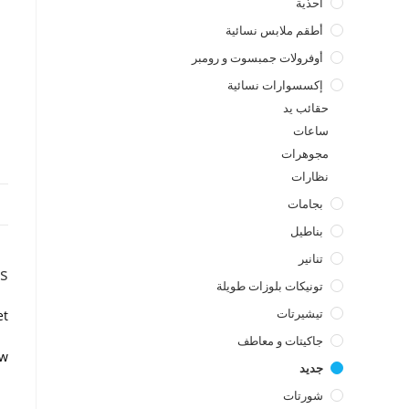
أحذية
أطقم ملابس نسائية
أوفرولات جمبسوت و رومبر
إكسسوارات نسائية
حقائب يد
ساعات
مجوهرات
نظارات
بجامات
بناطيل
تنانير
s
تونيكات بلوزات طويلة
تيشيرتات
t.
جاكيتات و معاطف
w.
جديد
شورتات