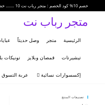
خصم 10% كود الخصم : متجر رباب نت 10 ....... خصم 20% كود الخصم : متجر رباب نت 20
متجر رباب نت
الرئيسية
متجر
وصل حديثاً
عبايا
تيشيرتات
قمصان وبلايز
تونيكات ب
إكسسوارات نسائية
عربة التسوق
تصنيفات المنتج