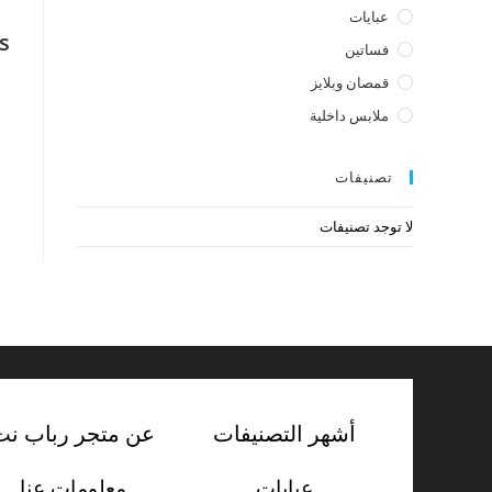
عبايات
s
فساتين
قمصان وبلايز
ملابس داخلية
تصنيفات
لا توجد تصنيفات
أشهر التصنيفات
عن متجر رباب نت
عبايات
معلومات عنا