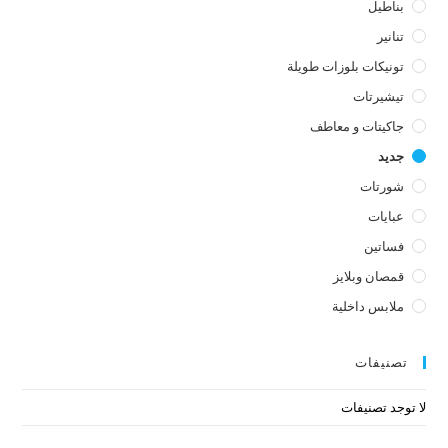
بناطيل
تنانير
تونيكات بلوزات طويلة
تيشيرتات
جاكيتات و معاطف
جديد
شورتات
عبايات
فساتين
قمصان وبلايز
ملابس داخلية
تصنيفات
لا توجد تصنيفات