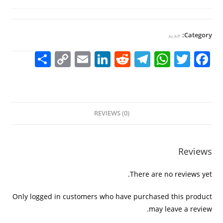
Category:
جديد
S
C
E
Li
R
T
W
T
F
h
o
m
n
e
el
h
w
a
ar
p
ai
k
d
e
at
itt
c
e
y
l
e
di
gr
s
er
e
REVIEWS (0)
Li
dI
t
a
A
b
n
n
m
p
o
k
p
o
Reviews
k
There are no reviews yet.
Only logged in customers who have purchased this product
may leave a review.