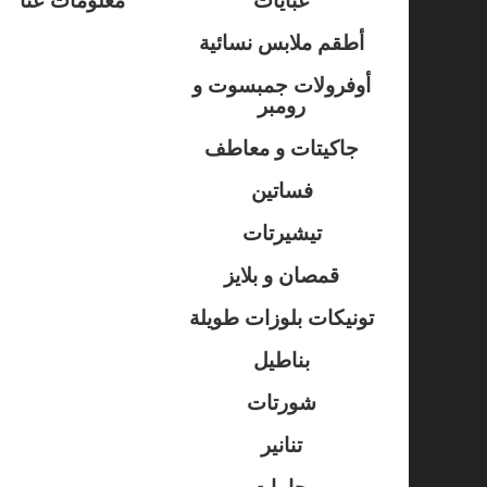
أطقم ملابس نسائية
أوفرولات جمبسوت و
رومبر
جاكيتات و معاطف
فساتين
تيشيرتات
قمصان و بلايز
تونيكات بلوزات طويلة
بناطيل
شورتات
تنانير
بجامات