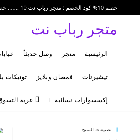
خصم 10% كود الخصم : متجر رباب نت 10 ....... خصم 20% كود الخصم : متجر رباب نت 20
متجر رباب نت
الرئيسية
متجر
وصل حديثاً
عبايا
تيشيرتات
قمصان وبلايز
تونيكات ب
إكسسوارات نسائية
عربة التسوق
تصنيفات المنتج