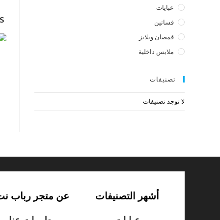
عبايات
s
فساتين
قمصان وبلايز
ملابس داخلية
تصنيفات
لا توجد تصنيفات
أشهر التصنيفات
عن متجر رباب نت
عبايات
معلومات عنا