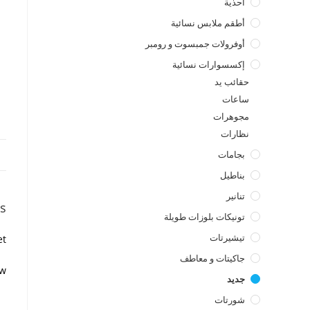
أحذية
أطقم ملابس نسائية
أوفرولات جمبسوت و رومبر
إكسسوارات نسائية
حقائب يد
ساعات
مجوهرات
نظارات
بجامات
بناطيل
تنانير
s
تونيكات بلوزات طويلة
تيشيرتات
t.
جاكيتات و معاطف
w.
جديد
شورتات