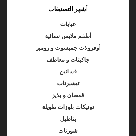
أشهر التصنيفات
عبايات
أطقم ملابس نسائية
أوفرولات جمبسوت و رومبر
جاكيتات و معاطف
فساتين
تيشيرتات
قمصان و بلايز
تونيكات بلوزات طويلة
بناطيل
شورتات