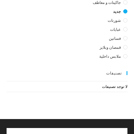
جاكيتات و معاطف
جديد
شورتات
عبايات
فساتين
قمصان وبلايز
ملابس داخلية
تصنيفات
لا توجد تصنيفات