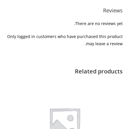
n
e
i
Reviews
n
k
There are no reviews yet.
Only logged in customers who have purchased this product
may leave a review.
Related products