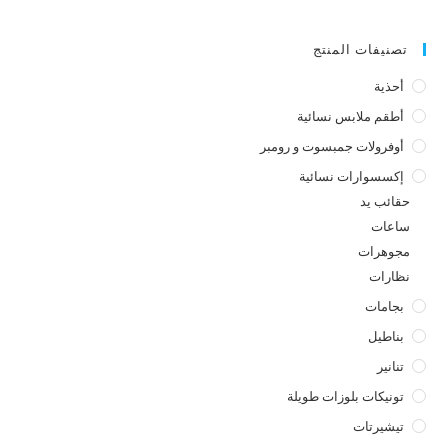
تصنيفات المنتج
أحذية
أطقم ملابس نسائية
أوفرولات جمبسوت و رومبر
إكسسوارات نسائية
حقائب يد
ساعات
مجوهرات
نظارات
بجامات
بناطيل
تنانير
تونيكات بلوزات طويلة
تيشيرتات