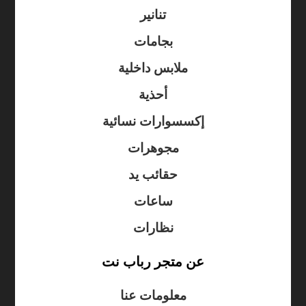
تنانير
بجامات
ملابس داخلية
أحذية
إكسسوارات نسائية
مجوهرات
حقائب يد
ساعات
نظارات
عن متجر رباب نت
معلومات عنا