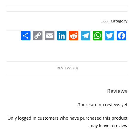
Category:
جديد
S
C
E
Li
R
T
W
T
F
h
o
m
n
e
el
h
w
a
ar
p
ai
k
d
e
at
itt
c
e
y
l
e
di
gr
s
er
e
REVIEWS (0)
Li
dI
t
a
A
b
n
n
m
p
o
k
p
o
Reviews
k
There are no reviews yet.
Only logged in customers who have purchased this product
may leave a review.