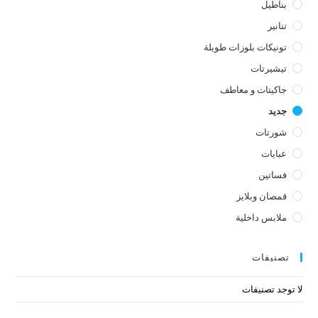
بناطيل
تنانير
تونيكات بلوزات طويلة
تيشيرتات
جاكيتات و معاطف
جديد
شورتات
عبايات
فساتين
قمصان وبلايز
ملابس داخلية
تصنيفات
لا توجد تصنيفات