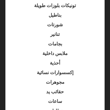
تونيكات بلوزات طويلة
بناطيل
شورتات
تنانير
بجامات
ملابس داخلية
أحذية
إكسسوارات نسائية
مجوهرات
حقائب يد
ساعات