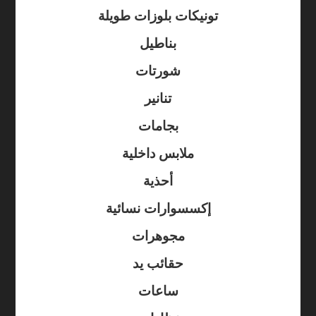
تونيكات بلوزات طويلة
بناطيل
شورتات
تنانير
بجامات
ملابس داخلية
أحذية
إكسسوارات نسائية
مجوهرات
حقائب يد
ساعات