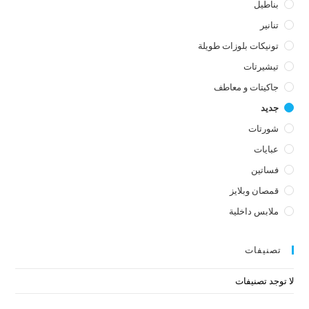
بناطيل
تنانير
تونيكات بلوزات طويلة
تيشيرتات
جاكيتات و معاطف
جديد
شورتات
عبايات
فساتين
قمصان وبلايز
ملابس داخلية
تصنيفات
لا توجد تصنيفات