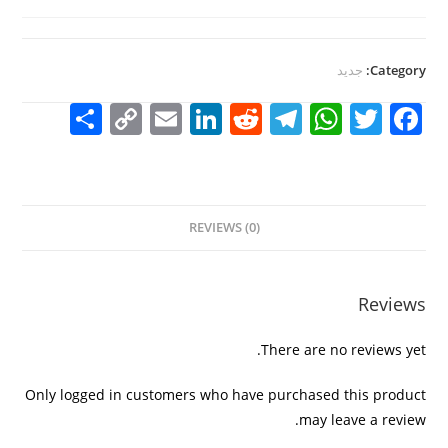
Category:
جديد
S
C
E
Li
R
T
W
T
F
h
o
m
n
e
el
h
w
a
ar
p
ai
k
d
e
at
itt
c
e
y
l
e
di
gr
s
er
e
REVIEWS (0)
Li
dI
t
a
A
b
n
n
m
p
o
k
p
o
Reviews
k
There are no reviews yet.
Only logged in customers who have purchased this product
may leave a review.