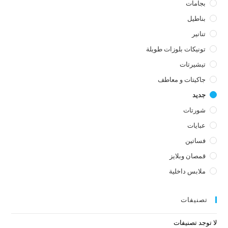
بجامات
بناطيل
تنانير
تونيكات بلوزات طويلة
تيشيرتات
جاكيتات و معاطف
جديد
شورتات
عبايات
فساتين
قمصان وبلايز
ملابس داخلية
تصنيفات
لا توجد تصنيفات