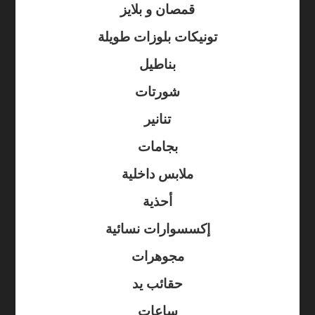
قمصان و بلايز
تونيكات بلوزات طويلة
بناطيل
شورتات
تنانير
بجامات
ملابس داخلية
أحذية
إكسسوارات نسائية
مجوهرات
حقائب يد
ساعات