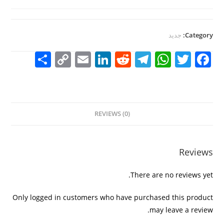
Category:
جديد
S
C
E
Li
R
T
W
T
F
h
o
m
n
e
el
h
w
a
ar
p
ai
k
d
e
at
itt
c
e
y
l
e
di
gr
s
er
e
REVIEWS (0)
Li
dI
t
a
A
b
n
n
m
p
o
k
p
o
Reviews
k
There are no reviews yet.
Only logged in customers who have purchased this product
may leave a review.