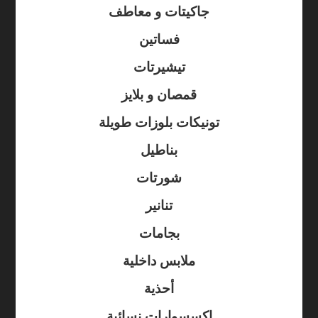
جاكيتات و معاطف
فساتين
تيشيرتات
قمصان و بلايز
تونيكات بلوزات طويلة
بناطيل
شورتات
تنانير
بجامات
ملابس داخلية
أحذية
إكسسوارات نسائية