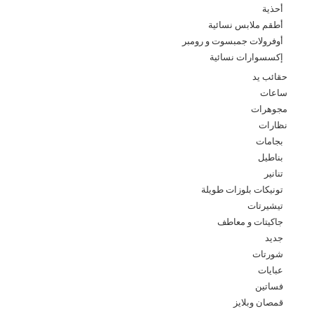
أحذية
أطقم ملابس نسائية
أوفرولات جمبسوت و رومبر
إكسسوارات نسائية
حقائب يد
ساعات
مجوهرات
نظارات
بجامات
بناطيل
تنانير
تونيكات بلوزات طويلة
تيشيرتات
جاكيتات و معاطف
جديد
شورتات
عبايات
فساتين
قمصان وبلايز