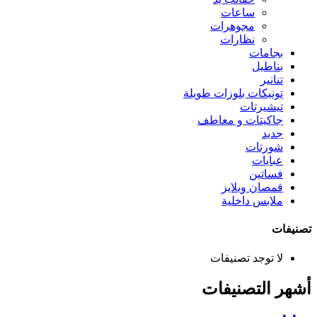
ساعات
مجوهرات
نظارات
بجامات
بناطيل
تنانير
تونيكات بلوزات طويلة
تيشيرتات
جاكيتات و معاطف
جديد
شورتات
عبايات
فساتين
قمصان وبلايز
ملابس داخلية
تصنيفات
لا توجد تصنيفات
أشهر التصنيفات