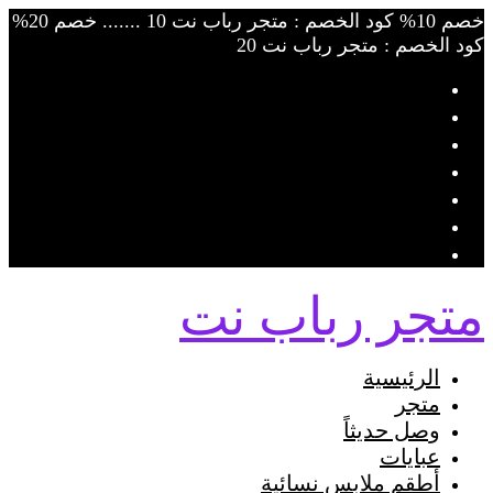
Skip
خصم 10% كود الخصم : متجر رباب نت 10 ....... خصم 20%
to
كود الخصم : متجر رباب نت 20
content
متجر رباب نت
الرئيسية
متجر
وصل حديثاً
عبايات
أطقم ملابس نسائية