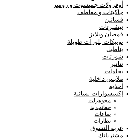
أوفرولات جمبسوت و رومبر
جاكيتات و معاطف
فساتين
تيشيرتات
قمصان وبلايز
تونيكات بلوزات طويلة
بناطيل
شورتات
تنانير
بجامات
ملابس داخلية
أحذية
إكسسوارات نسائية
مجوهرات
حقائب يد
ساعات
نظارات
عربة التسوق
مشترياتك