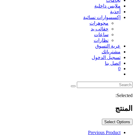
بجامات
ملابس داخلية
أحذية
إكسسوارات نسائية
مجوهرات
حقائب يد
ساعات
نظارات
عربة التسوق
مشترياتك
تسجيل الدخول
اتصل بنا
0
Toggle
website
search
Selected:
المنتج
Select Options
Previous Product