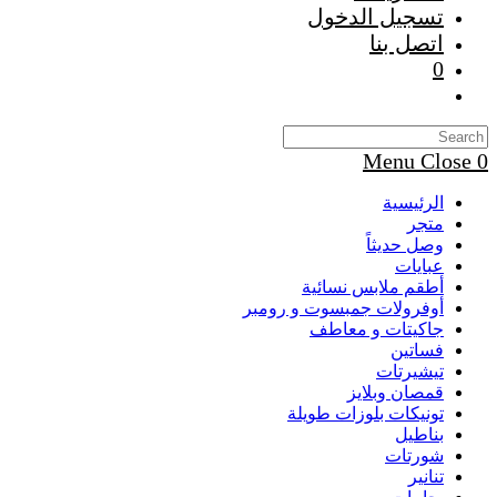
تسجيل الدخول
اتصل بنا
0
Toggle
website
search
Menu
Close
0
الرئيسية
متجر
وصل حديثاً
عبايات
أطقم ملابس نسائية
أوفرولات جمبسوت و رومبر
جاكيتات و معاطف
فساتين
تيشيرتات
قمصان وبلايز
تونيكات بلوزات طويلة
بناطيل
شورتات
تنانير