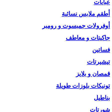
عبايات
أطقم ملابس نسائية
أوفرولات جمبسوت و رومبر
جاكيتات و معاطف
فساتين
تيشيرتات
قمصان و بلايز
تونيكات بلوزات طويلة
بناطيل
شورتات