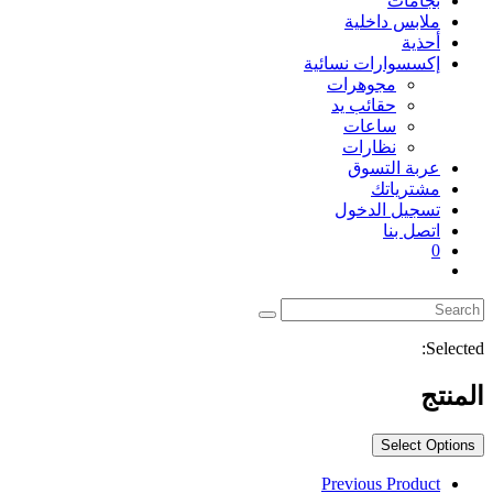
بجامات
ملابس داخلية
أحذية
إكسسوارات نسائية
مجوهرات
حقائب يد
ساعات
نظارات
عربة التسوق
مشترياتك
تسجيل الدخول
اتصل بنا
0
Toggle
website
search
Selected:
المنتج
Select Options
Previous Product