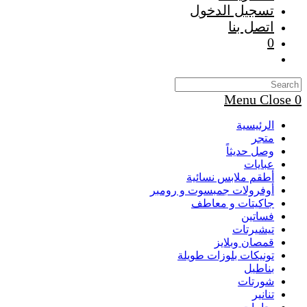
تسجيل الدخول
اتصل بنا
0
Toggle
website
search
Menu
Close
0
الرئيسية
متجر
وصل حديثاً
عبايات
أطقم ملابس نسائية
أوفرولات جمبسوت و رومبر
جاكيتات و معاطف
فساتين
تيشيرتات
قمصان وبلايز
تونيكات بلوزات طويلة
بناطيل
شورتات
تنانير