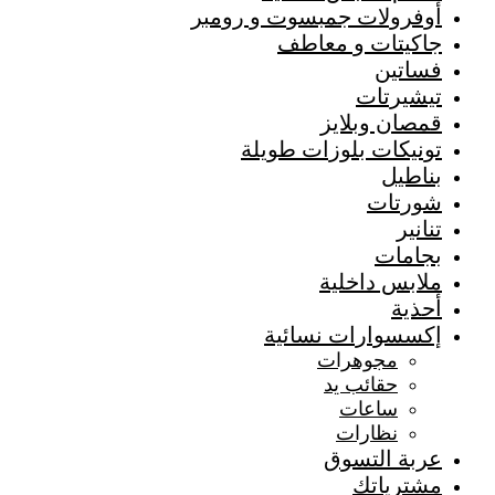
أوفرولات جمبسوت و رومبر
جاكيتات و معاطف
فساتين
تيشيرتات
قمصان وبلايز
تونيكات بلوزات طويلة
بناطيل
شورتات
تنانير
بجامات
ملابس داخلية
أحذية
إكسسوارات نسائية
مجوهرات
حقائب يد
ساعات
نظارات
عربة التسوق
مشترياتك