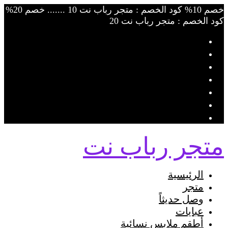
Skip
خصم 10% كود الخصم : متجر رباب نت 10 ....... خصم 20%
to
كود الخصم : متجر رباب نت 20
content
متجر رباب نت
الرئيسية
متجر
وصل حديثاً
عبايات
أطقم ملابس نسائية