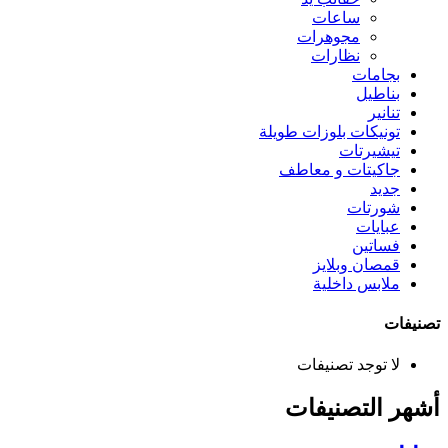
ساعات
مجوهرات
نظارات
بجامات
بناطيل
تنانير
تونيكات بلوزات طويلة
تيشيرتات
جاكيتات و معاطف
جديد
شورتات
عبايات
فساتين
قمصان وبلايز
ملابس داخلية
تصنيفات
لا توجد تصنيفات
أشهر التصنيفات