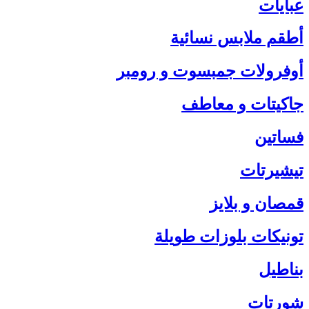
عبايات
أطقم ملابس نسائية
أوفرولات جمبسوت و رومبر
جاكيتات و معاطف
فساتين
تيشيرتات
قمصان و بلايز
تونيكات بلوزات طويلة
بناطيل
شورتات