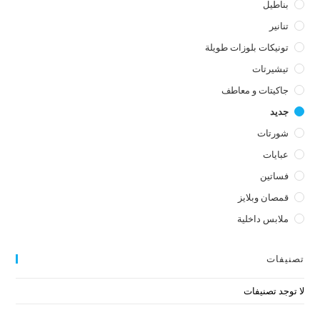
بناطيل
تنانير
تونيكات بلوزات طويلة
تيشيرتات
جاكيتات و معاطف
جديد
شورتات
عبايات
فساتين
قمصان وبلايز
ملابس داخلية
تصنيفات
لا توجد تصنيفات