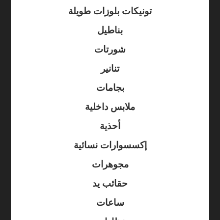
تونيكات بلوزات طويلة
بناطيل
شورتات
تنانير
بجامات
ملابس داخلية
أحذية
إكسسوارات نسائية
مجوهرات
حقائب يد
ساعات