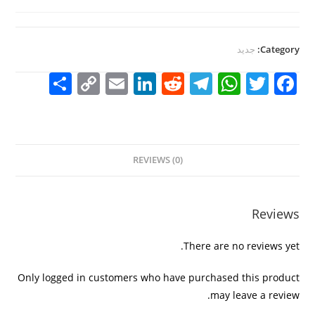
Category:
جديد
S
C
E
Li
R
T
W
T
F
h
o
m
n
e
el
h
w
a
ar
p
ai
k
d
e
at
itt
c
e
y
l
e
di
gr
s
er
e
REVIEWS (0)
Li
dI
t
a
A
b
n
n
m
p
o
k
p
o
Reviews
k
There are no reviews yet.
Only logged in customers who have purchased this product
may leave a review.