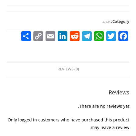
Category:
جديد
S
C
E
Li
R
T
W
T
F
h
o
m
n
e
el
h
w
a
ar
p
ai
k
d
e
at
itt
c
e
y
l
e
di
gr
s
er
e
REVIEWS (0)
Li
dI
t
a
A
b
n
n
m
p
o
k
p
o
Reviews
k
There are no reviews yet.
Only logged in customers who have purchased this product
may leave a review.