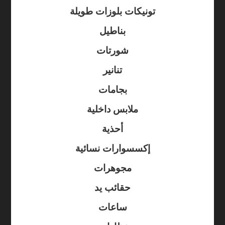
تونيكات بلوزات طويلة
بناطيل
شورتات
تنانير
بجامات
ملابس داخلية
أحذية
إكسسوارات نسائية
مجوهرات
حقائب يد
ساعات