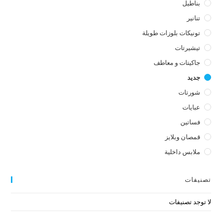
بناطيل
تنانير
تونيكات بلوزات طويلة
تيشيرتات
جاكيتات و معاطف
جديد
شورتات
عبايات
فساتين
قمصان وبلايز
ملابس داخلية
تصنيفات
لا توجد تصنيفات