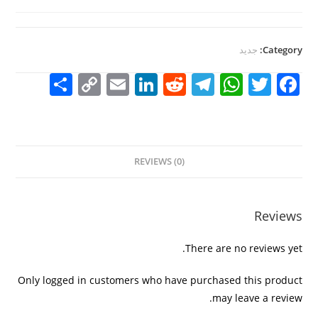
Category:
جديد
S
C
E
Li
R
T
W
T
F
h
o
m
n
e
el
h
w
a
ar
p
ai
k
d
e
at
itt
c
e
y
l
e
di
gr
s
er
e
REVIEWS (0)
Li
dI
t
a
A
b
n
n
m
p
o
k
p
o
Reviews
k
There are no reviews yet.
Only logged in customers who have purchased this product
may leave a review.