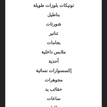
تونيكات بلوزات طويلة
بناطيل
شورتات
تنانير
بجامات
ملابس داخلية
أحذية
إكسسوارات نسائية
مجوهرات
حقائب يد
ساعات