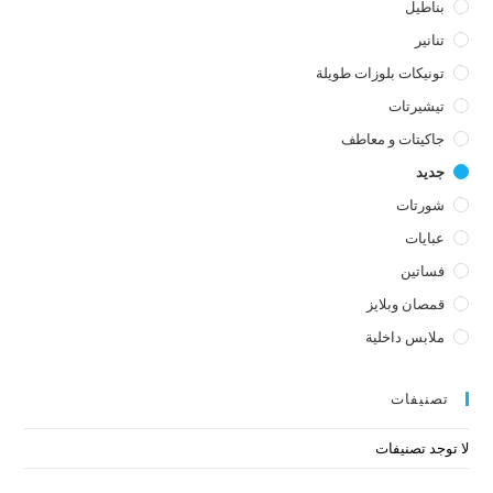
بناطيل
تنانير
تونيكات بلوزات طويلة
تيشيرتات
جاكيتات و معاطف
جديد
شورتات
عبايات
فساتين
قمصان وبلايز
ملابس داخلية
تصنيفات
لا توجد تصنيفات