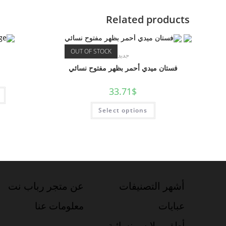
Related products
OUT OF STOCK
جديد
فستان ميدي أحمر بظهر مفتوح نسائي
33.71
$
Select options
أشهر التصنيفات
عن متجر رباب نت
عبايات
معلومات عنا
أطقم ملابس نسائية