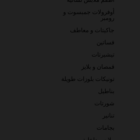
أوفرولات جمبسوت و
رومبر
جاكيتات و معاطف
فساتين
تيشيرتات
قمصان و بلايز
تونيكات بلوزات طويلة
بناطيل
شورتات
تنانير
بجامات
ملابس داخلية