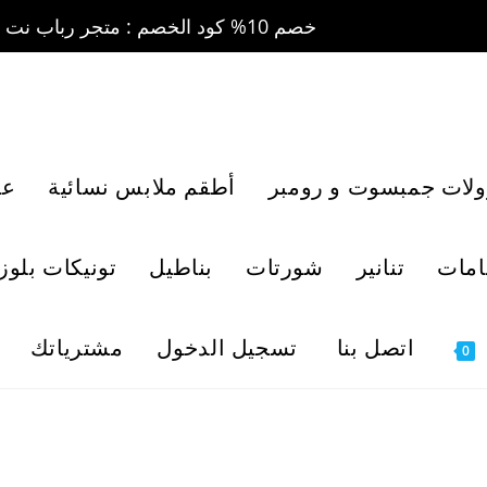
خصم 10% كود الخصم : متجر رباب نت 10 ....... خصم 20% كود الخصم : متجر رباب نت 20
ولات جمبسوت و رومبر
أطقم ملابس نسائية
عب
امات
تنانير
شورتات
بناطيل
تونيكات بلوز
اتصل بنا
تسجيل الدخول
مشترياتك
0