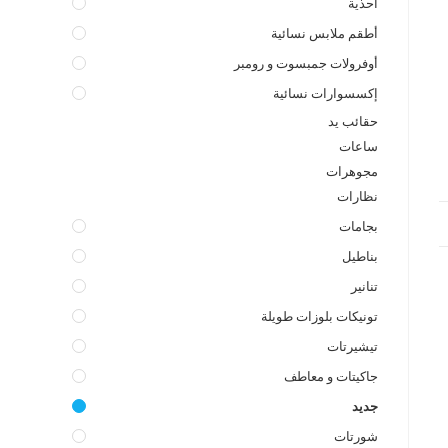
أحذية
أطقم ملابس نسائية
أوفرولات جمبسوت و رومبر
إكسسوارات نسائية
حقائب يد
ساعات
مجوهرات
نظارات
بجامات
بناطيل
تنانير
تونيكات بلوزات طويلة
تيشيرتات
جاكيتات و معاطف
جديد
شورتات