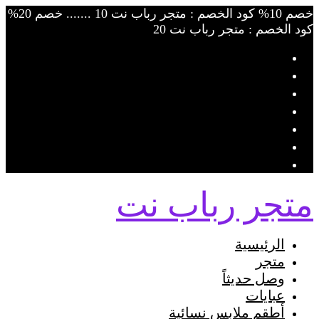
Skip
خصم 10% كود الخصم : متجر رباب نت 10 ....... خصم 20%
to
كود الخصم : متجر رباب نت 20
content
متجر رباب نت
الرئيسية
متجر
وصل حديثاً
عبايات
أطقم ملابس نسائية