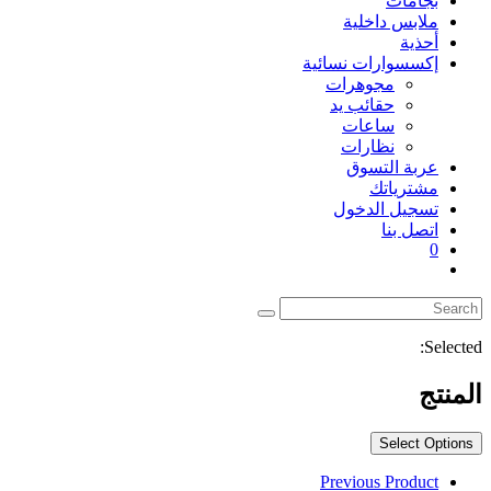
بجامات
ملابس داخلية
أحذية
إكسسوارات نسائية
مجوهرات
حقائب يد
ساعات
نظارات
عربة التسوق
مشترياتك
تسجيل الدخول
اتصل بنا
0
Toggle
website
search
Selected:
المنتج
Select Options
Previous Product