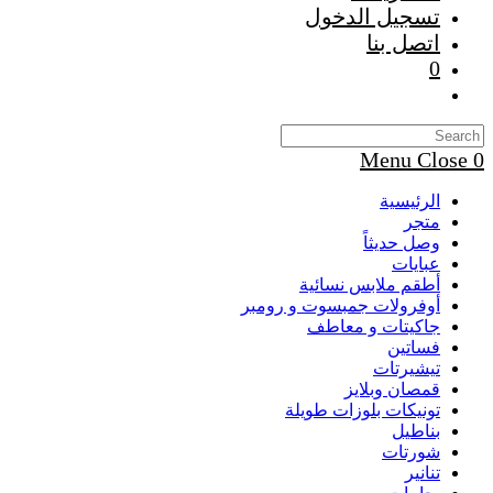
تسجيل الدخول
اتصل بنا
0
Toggle
website
search
Menu
Close
0
الرئيسية
متجر
وصل حديثاً
عبايات
أطقم ملابس نسائية
أوفرولات جمبسوت و رومبر
جاكيتات و معاطف
فساتين
تيشيرتات
قمصان وبلايز
تونيكات بلوزات طويلة
بناطيل
شورتات
تنانير