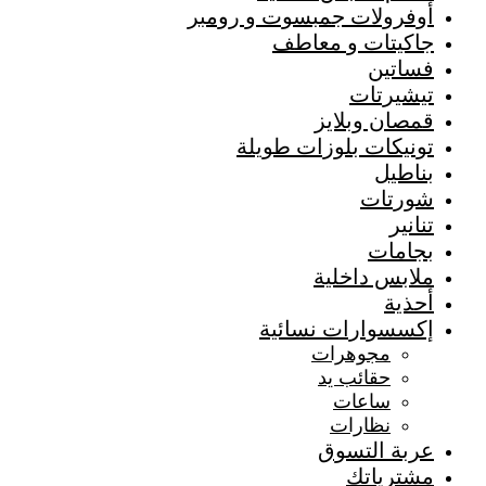
أوفرولات جمبسوت و رومبر
جاكيتات و معاطف
فساتين
تيشيرتات
قمصان وبلايز
تونيكات بلوزات طويلة
بناطيل
شورتات
تنانير
بجامات
ملابس داخلية
أحذية
إكسسوارات نسائية
مجوهرات
حقائب يد
ساعات
نظارات
عربة التسوق
مشترياتك