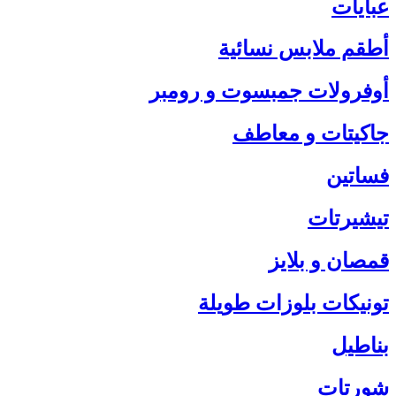
عبايات
أطقم ملابس نسائية
أوفرولات جمبسوت و رومبر
جاكيتات و معاطف
فساتين
تيشيرتات
قمصان و بلايز
تونيكات بلوزات طويلة
بناطيل
شورتات