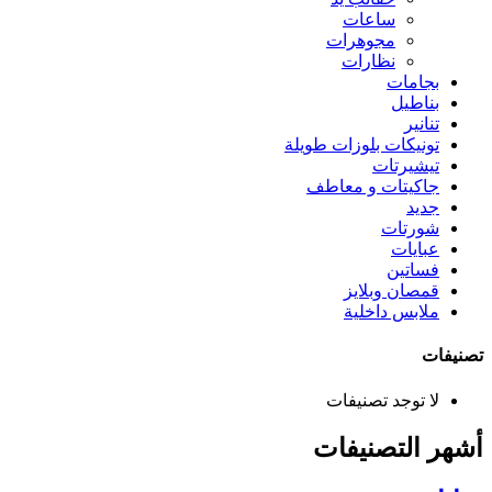
ساعات
مجوهرات
نظارات
بجامات
بناطيل
تنانير
تونيكات بلوزات طويلة
تيشيرتات
جاكيتات و معاطف
جديد
شورتات
عبايات
فساتين
قمصان وبلايز
ملابس داخلية
تصنيفات
لا توجد تصنيفات
أشهر التصنيفات