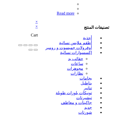
Read more
×
×
تصنيفات المنتج
Cart
أحذية
أطقم ملابس نسائية
أوفرولات جمبسوت و رومبر
إكسسوارات نسائية
حقائب يد
ساعات
مجوهرات
نظارات
بجامات
بناطيل
تنانير
تونيكات بلوزات طويلة
تيشيرتات
جاكيتات و معاطف
جديد
شورتات