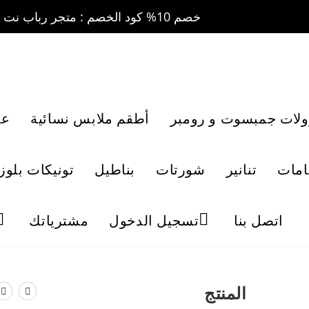
خصم 10% كود الخصم : متجر رباب نت 10 ....... خصم 20% كود الخصم : متجر رباب نت 20
ولات جمبسوت و رومبر
أطقم ملابس نسائية
عب
امات
تنانير
شورتات
بناطيل
تونيكات بلوز
اتصل بنا
تسجيل الدخول
مشترياتك
المنتج