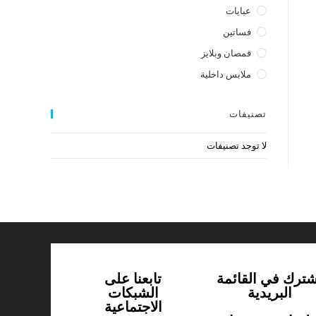
عبايات
فساتين
قمصان وبلايز
ملابس داخلية
تصنيفات
لا توجد تصنيفات
شترك في القائمة
تابعنا على
البريدية
الشبكات
الاجتماعية