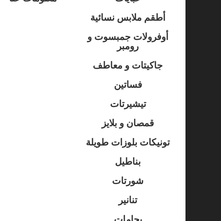
أطقم ملابس نسائية
أوفرولات جمبسوت و
رومبر
جاكيتات و معاطف
فساتين
تيشيرتات
قمصان و بلايز
تونيكات بلوزات طويلة
بناطيل
شورتات
تنانير
بجامات