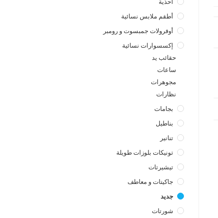
أحذية
أطقم ملابس نسائية
أوفرولات جمبسوت و رومبر
إكسسوارات نسائية
حقائب يد
ساعات
a
مجوهرات
نظارات
بجامات
بناطيل
تنانير
تونيكات بلوزات طويلة
تيشيرتات
جاكيتات و معاطف
جديد
شورتات