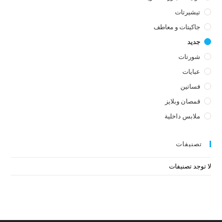
تيشيرتات
جاكيتات و معاطف
جديد
شورتات
عبايات
فساتين
قمصان وبلايز
ملابس داخلية
تصنيفات
لا توجد تصنيفات