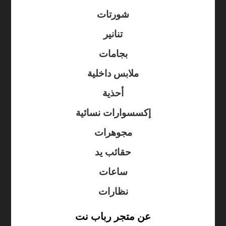
شورتات
تنانير
بجامات
ملابس داخلية
أحذية
إكسسوارات نسائية
مجوهرات
حقائب يد
ساعات
نظارات
عن متجر رباب نت