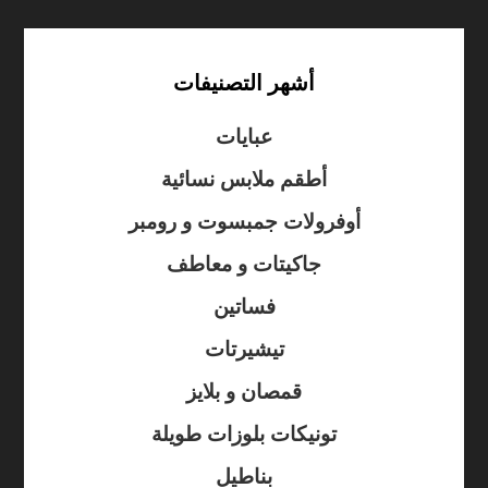
أشهر التصنيفات
عبايات
أطقم ملابس نسائية
أوفرولات جمبسوت و رومبر
جاكيتات و معاطف
فساتين
تيشيرتات
قمصان و بلايز
تونيكات بلوزات طويلة
بناطيل