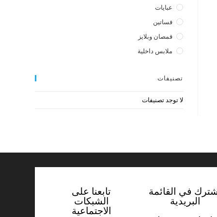
عبايات
فساتين
قمصان وبلايز
ملابس داخلية
تصنيفات
لا توجد تصنيفات
شترك في القائمة
تابعنا على
البريدية
الشبكات
الاجتماعية