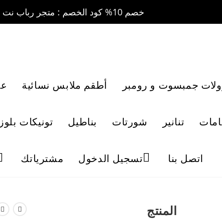
خصم 10% كود الخصم : متجر رباب نت 10 ....... خصم 20% كود الخصم : متجر رباب نت 20
ولات جمبسوت و رومبر
أطقم ملابس نسائية
عب
امات
تنانير
شورتات
بناطيل
تونيكات بلوز
اتصل بنا
تسجيل الدخول
مشترياتك
المنتج