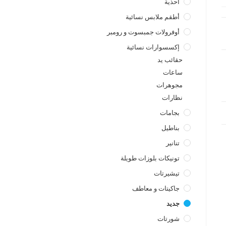
أحذية
أطقم ملابس نسائية
أوفرولات جمبسوت و رومبر
إكسسوارات نسائية
حقائب يد
ساعات
a
مجوهرات
نظارات
بجامات
بناطيل
تنانير
تونيكات بلوزات طويلة
تيشيرتات
جاكيتات و معاطف
جديد
شورتات