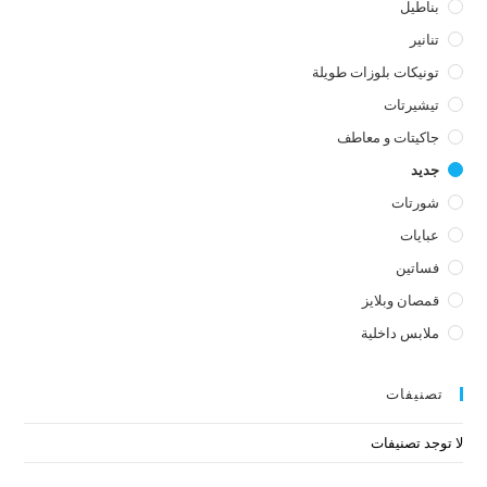
بناطيل
تنانير
تونيكات بلوزات طويلة
تيشيرتات
جاكيتات و معاطف
جديد
شورتات
عبايات
فساتين
قمصان وبلايز
ملابس داخلية
تصنيفات
لا توجد تصنيفات