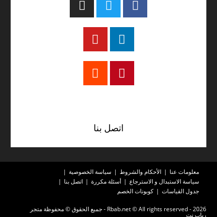
تيك توك
اتصل بنا
معلومات عنا
الأحكام والشروط
سياسة الخصوصية
سياسة الاستبدال و الاسترجاع
أسئلة مكررة
اتصل بنا
جدول القياسات
كوبونات الخصم
2026 - Rbab.net © All rights reserved - جميع الحقوق © محفوظة متجر
رباب نت