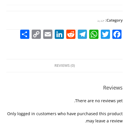
Category:
جديد
S
C
E
Li
R
T
W
T
F
h
o
m
n
e
el
h
w
a
ar
p
ai
k
d
e
at
itt
c
e
y
l
e
di
gr
s
er
e
REVIEWS (0)
Li
dI
t
a
A
b
n
n
m
p
o
k
p
o
Reviews
k
There are no reviews yet.
Only logged in customers who have purchased this product
may leave a review.