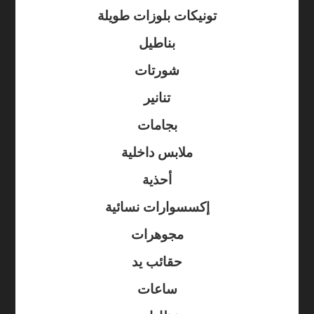
تونيكات بلوزات طويلة
بناطيل
شورتات
تنانير
بجامات
ملابس داخلية
أحذية
إكسسوارات نسائية
مجوهرات
حقائب يد
ساعات