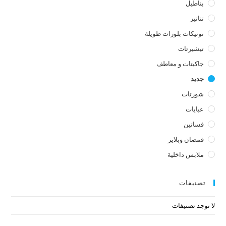
بناطيل
تنانير
تونيكات بلوزات طويلة
تيشيرتات
جاكيتات و معاطف
جديد
شورتات
عبايات
فساتين
قمصان وبلايز
ملابس داخلية
تصنيفات
لا توجد تصنيفات