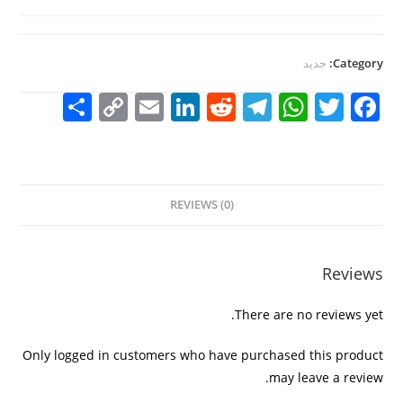
Category:
جديد
S
C
E
Li
R
T
W
T
F
h
o
m
n
e
el
h
w
a
ar
p
ai
k
d
e
at
itt
c
e
y
l
e
di
gr
s
er
e
REVIEWS (0)
Li
dI
t
a
A
b
n
n
m
p
o
k
p
o
Reviews
k
There are no reviews yet.
Only logged in customers who have purchased this product
may leave a review.