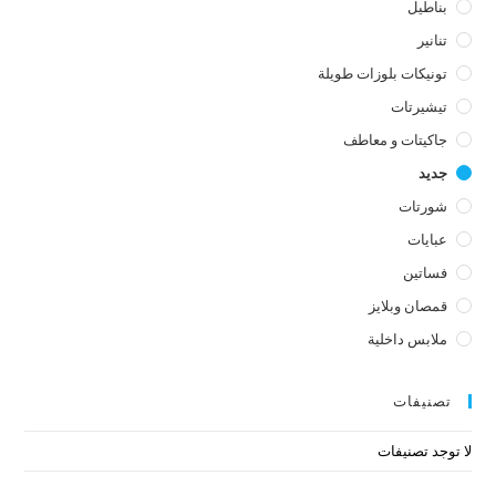
بناطيل
تنانير
تونيكات بلوزات طويلة
تيشيرتات
جاكيتات و معاطف
جديد
شورتات
عبايات
فساتين
قمصان وبلايز
ملابس داخلية
تصنيفات
لا توجد تصنيفات