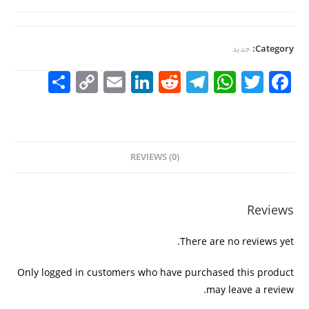
Category:
جديد
S
C
E
Li
R
T
W
T
F
h
o
m
n
e
el
h
w
a
ar
p
ai
k
d
e
at
itt
c
e
y
l
e
di
gr
s
er
e
REVIEWS (0)
Li
dI
t
a
A
b
n
n
m
p
o
k
p
o
Reviews
k
There are no reviews yet.
Only logged in customers who have purchased this product
may leave a review.