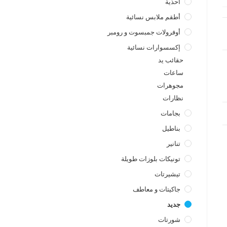
أحذية
أطقم ملابس نسائية
أوفرولات جمبسوت و رومبر
إكسسوارات نسائية
حقائب يد
ساعات
a
مجوهرات
نظارات
بجامات
بناطيل
تنانير
تونيكات بلوزات طويلة
تيشيرتات
جاكيتات و معاطف
جديد
شورتات