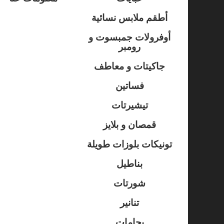
أطقم ملابس نسائية
أوفرولات جمبسوت و
رومبر
جاكيتات و معاطف
فساتين
تيشيرتات
قمصان و بلايز
تونيكات بلوزات طويلة
بناطيل
شورتات
تنانير
بجامات