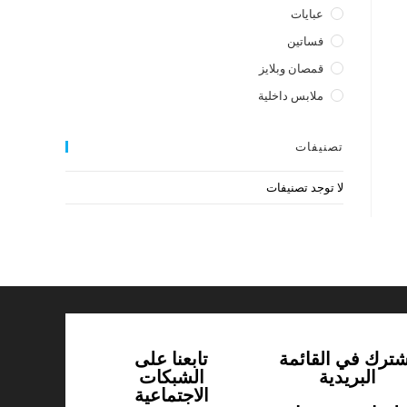
عبايات
فساتين
قمصان وبلايز
ملابس داخلية
تصنيفات
لا توجد تصنيفات
شترك في القائمة
تابعنا على
البريدية
الشبكات
الاجتماعية