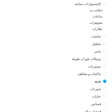
إكسسوارات نسائية
حقائب يد
ساعات
مجوهرات
نظارات
بجامات
بناطيل
تنانير
تونيكات بلوزات طويلة
تيشيرتات
جاكيتات و معاطف
جديد
شورتات
عبايات
فساتين
قمصان وبلايز