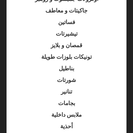
جاكيتات و معاطف
فساتين
تيشيرتات
قمصان و بلايز
تونيكات بلوزات طويلة
بناطيل
شورتات
تنانير
بجامات
ملابس داخلية
أحذية