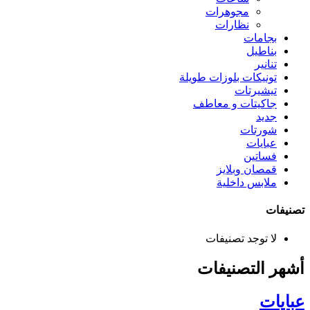
مجوهرات
نظارات
بجامات
بناطيل
تنانير
تونيكات بلوزات طويلة
تيشيرتات
جاكيتات و معاطف
جديد
شورتات
عبايات
فساتين
قمصان وبلايز
ملابس داخلية
تصنيفات
لا توجد تصنيفات
أشهر التصنيفات
عبايات