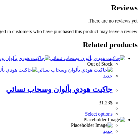
Reviews
There are no reviews yet.
ed in customers who have purchased this product may leave a review.
Related products
Out of Stock
جديد
جاكيت هودي بألوان وسحاب نسائي
31.23
$
This
Select options
product
has
multiple
جديد
variants.