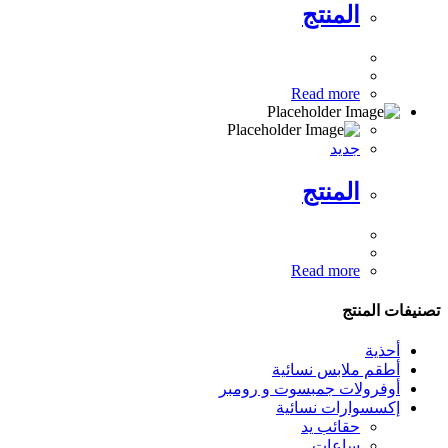
The
المنتج
options
may
be
chosen
Read more
on
the
product
جديد
page
المنتج
Read more
تصنيفات المنتج
أحذية
أطقم ملابس نسائية
أوفرولات جمبسوت و رومبر
إكسسوارات نسائية
حقائب يد
ساعات