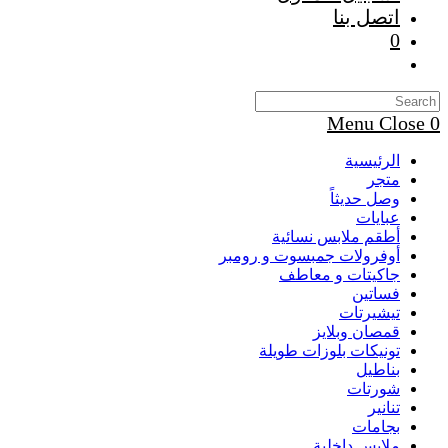
اتصل بنا
0
Toggle
website
search
Menu
Close
0
الرئيسية
متجر
وصل حديثاً
عبايات
أطقم ملابس نسائية
أوفرولات جمبسوت و رومبر
جاكيتات و معاطف
فساتين
تيشيرتات
قمصان وبلايز
تونيكات بلوزات طويلة
بناطيل
شورتات
تنانير
بجامات
ملابس داخلية