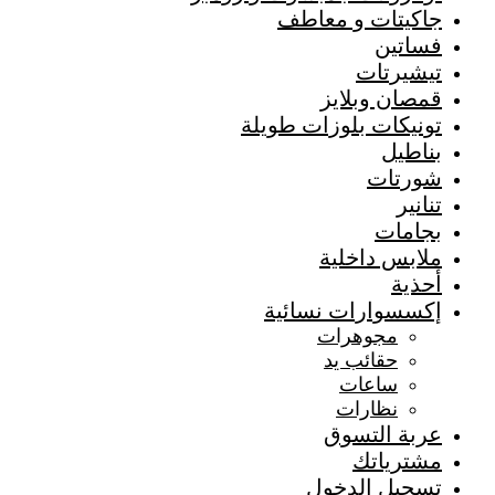
جاكيتات و معاطف
فساتين
تيشيرتات
قمصان وبلايز
تونيكات بلوزات طويلة
بناطيل
شورتات
تنانير
بجامات
ملابس داخلية
أحذية
إكسسوارات نسائية
مجوهرات
حقائب يد
ساعات
نظارات
عربة التسوق
مشترياتك
تسجيل الدخول