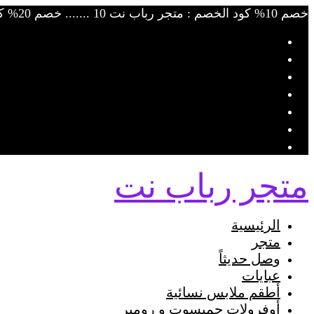
Skip
خصم 10% كود الخصم : متجر رباب نت 10 ....... خصم 20% كود الخصم : متجر رباب نت 20
to
content
متجر رباب نت
الرئيسية
متجر
وصل حديثاً
عبايات
أطقم ملابس نسائية
أوفرولات جمبسوت و رومبر