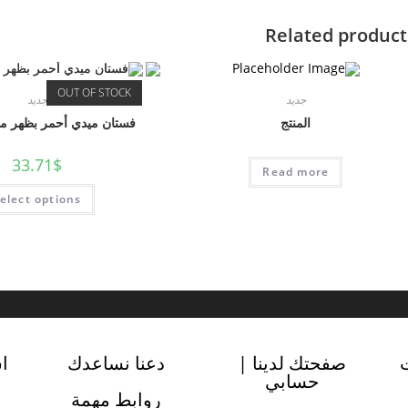
Related product
OUT OF STOCK
جديد
جديد
المنتج
فستان ميدي أحمر بظهر مف
33.71
$
Read more
elect options
صفحتك لدينا |
دعنا نساعدك
ا
حسابي
روابط مهمة