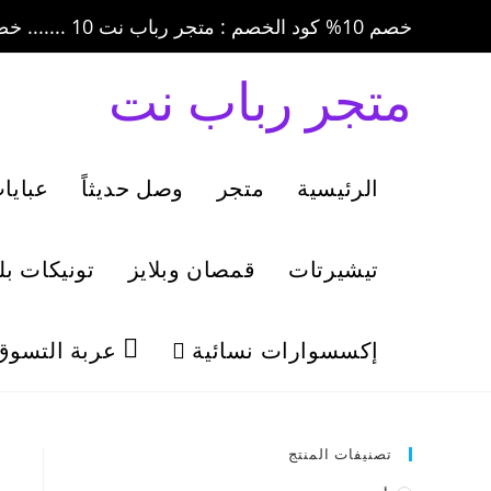
خصم 10% كود الخصم : متجر رباب نت 10 ....... خصم 20% كود الخصم : متجر رباب نت 20
متجر رباب نت
الرئيسية
متجر
وصل حديثاً
عبايا
تيشيرتات
قمصان وبلايز
تونيكات ب
إكسسوارات نسائية
عربة التسوق
تصنيفات المنتج