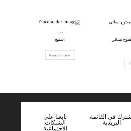
جديد
توح نسائي
المنتج
Read more
S
شترك في القائمة
تابعنا على
البريدية
الشبكات
الاجتماعية