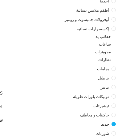
أحذية
أطقم ملابس نسائية
أوفرولات جمبسوت و رومبر
إكسسوارات نسائية
حقائب يد
ساعات
مجوهرات
نظارات
بجامات
بناطيل
تنانير
s
تونيكات بلوزات طويلة
تيشيرتات
t.
جاكيتات و معاطف
w.
جديد
شورتات