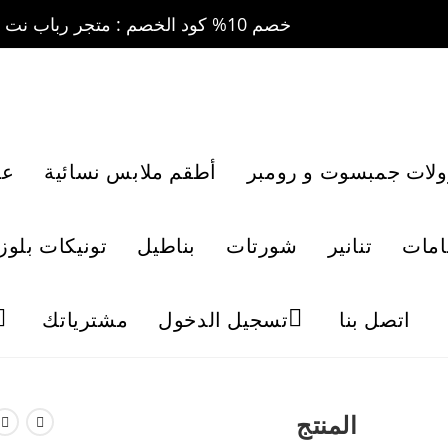
خصم 10% كود الخصم : متجر رباب نت 10 ....... خصم 20% كود الخصم : متجر رباب نت 20
ولات جمبسوت و رومبر
أطقم ملابس نسائية
عب
امات
تنانير
شورتات
بناطيل
تونيكات بلوز
اتصل بنا
تسجيل الدخول
مشترياتك
المنتج