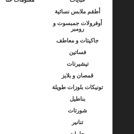
أطقم ملابس نسائية
أوفرولات جمبسوت و
رومبر
جاكيتات و معاطف
فساتين
تيشيرتات
قمصان و بلايز
تونيكات بلوزات طويلة
بناطيل
شورتات
تنانير
بجامات