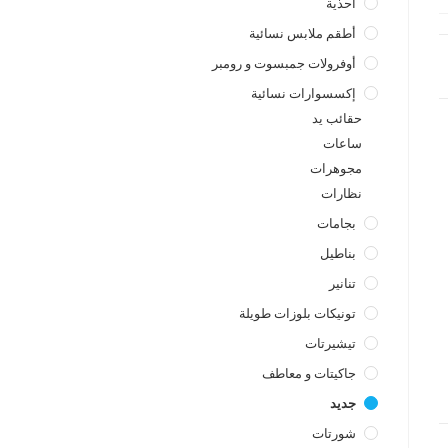
أحذية
أطقم ملابس نسائية
أوفرولات جمبسوت و رومبر
إكسسوارات نسائية
حقائب يد
ساعات
a
مجوهرات
نظارات
بجامات
بناطيل
تنانير
تونيكات بلوزات طويلة
تيشيرتات
جاكيتات و معاطف
جديد
شورتات