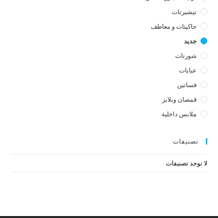
تيشيرتات
جاكيتات و معاطف
جديد
شورتات
عبايات
فساتين
قمصان وبلايز
ملابس داخلية
تصنيفات
لا توجد تصنيفات