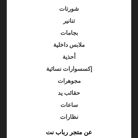
شورتات
تنانير
بجامات
ملابس داخلية
أحذية
إكسسوارات نسائية
مجوهرات
حقائب يد
ساعات
نظارات
عن متجر رباب نت