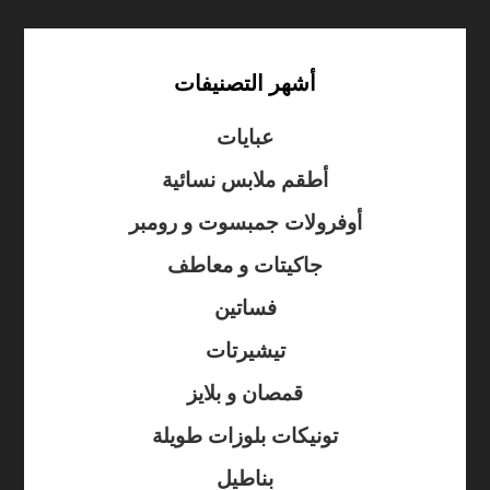
أشهر التصنيفات
عبايات
أطقم ملابس نسائية
أوفرولات جمبسوت و رومبر
جاكيتات و معاطف
فساتين
تيشيرتات
قمصان و بلايز
تونيكات بلوزات طويلة
بناطيل