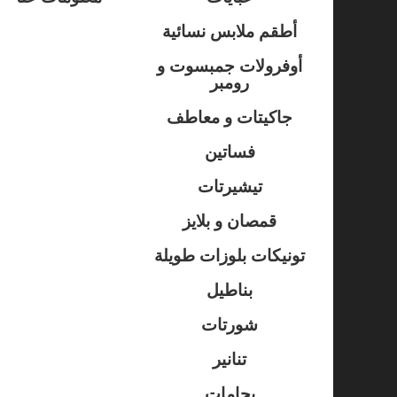
أطقم ملابس نسائية
أوفرولات جمبسوت و
رومبر
جاكيتات و معاطف
فساتين
تيشيرتات
قمصان و بلايز
تونيكات بلوزات طويلة
بناطيل
شورتات
تنانير
بجامات