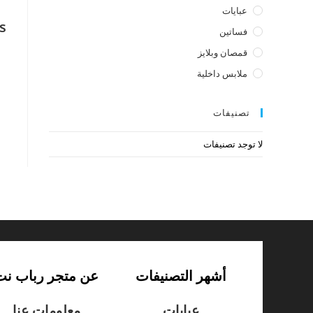
عبايات
s
فساتين
قمصان وبلايز
ملابس داخلية
تصنيفات
لا توجد تصنيفات
أشهر التصنيفات
عن متجر رباب نت
عبايات
معلومات عنا