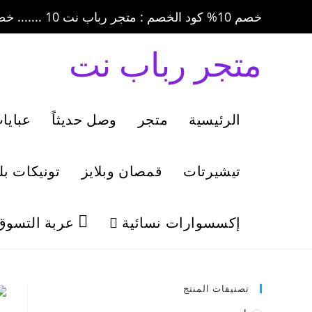
خصم 10% كود الخصم : متجر رباب نت 10 ....... خصم 20% كود الخصم : متجر رباب نت 20
متجر رباب نت
الرئيسية
متجر
وصل حديثاً
عبايا
تيشيرتات
قمصان وبلايز
تونيكات ب
إكسسوارات نسائية
عربة التسوق
تصنيفات المنتج