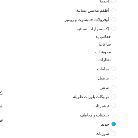
أحذية
أطقم ملابس نسائية
أوفرولات جمبسوت و رومبر
إكسسوارات نسائية
حقائب يد
ساعات
مجوهرات
نظارات
بجامات
بناطيل
تنانير
s
تونيكات بلوزات طويلة
تيشيرتات
t.
جاكيتات و معاطف
w.
جديد
شورتات