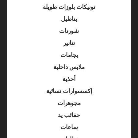
تونيكات بلوزات طويلة
بناطيل
شورتات
تنانير
بجامات
ملابس داخلية
أحذية
إكسسوارات نسائية
مجوهرات
حقائب يد
ساعات