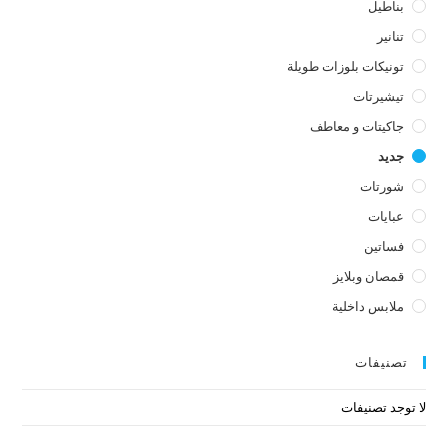
بناطيل
تنانير
تونيكات بلوزات طويلة
تيشيرتات
جاكيتات و معاطف
جديد
شورتات
عبايات
فساتين
قمصان وبلايز
ملابس داخلية
تصنيفات
لا توجد تصنيفات