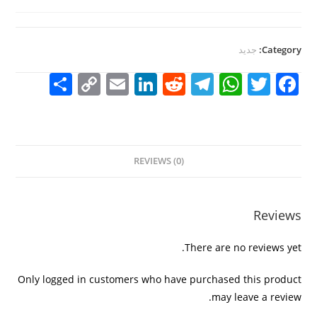
Category:
جديد
S
C
E
Li
R
T
W
T
F
h
o
m
n
e
el
h
w
a
ar
p
ai
k
d
e
at
itt
c
e
y
l
e
di
gr
s
er
e
REVIEWS (0)
Li
dI
t
a
A
b
n
n
m
p
o
k
p
o
Reviews
k
There are no reviews yet.
Only logged in customers who have purchased this product
may leave a review.