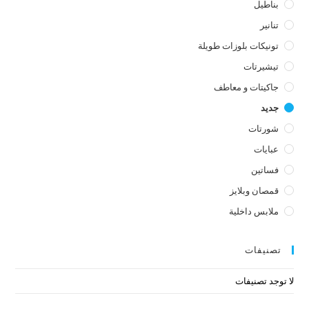
بناطيل
تنانير
تونيكات بلوزات طويلة
تيشيرتات
جاكيتات و معاطف
جديد
شورتات
عبايات
فساتين
قمصان وبلايز
ملابس داخلية
تصنيفات
لا توجد تصنيفات