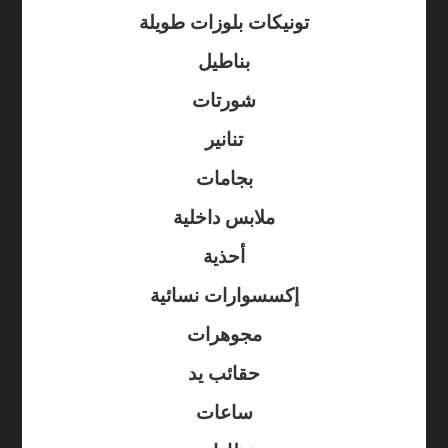
تونيكات بلوزات طويلة
بناطيل
شورتات
تنانير
بجامات
ملابس داخلية
أحذية
إكسسوارات نسائية
مجوهرات
حقائب يد
ساعات