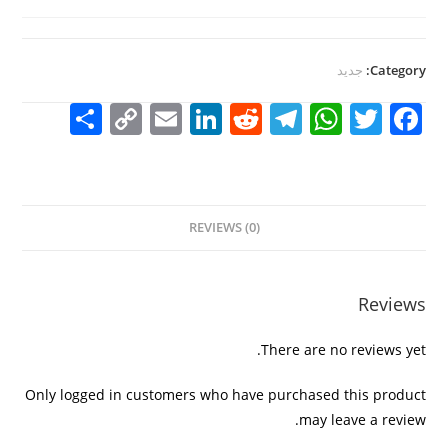
Category:
جديد
S
C
E
Li
R
T
W
T
F
h
o
m
n
e
el
h
w
a
ar
p
ai
k
d
e
at
itt
c
e
y
l
e
di
gr
s
er
e
REVIEWS (0)
Li
dI
t
a
A
b
n
n
m
p
o
k
p
o
Reviews
k
There are no reviews yet.
Only logged in customers who have purchased this product
may leave a review.