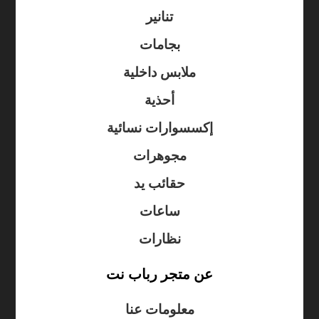
تنانير
بجامات
ملابس داخلية
أحذية
إكسسوارات نسائية
مجوهرات
حقائب يد
ساعات
نظارات
عن متجر رباب نت
معلومات عنا