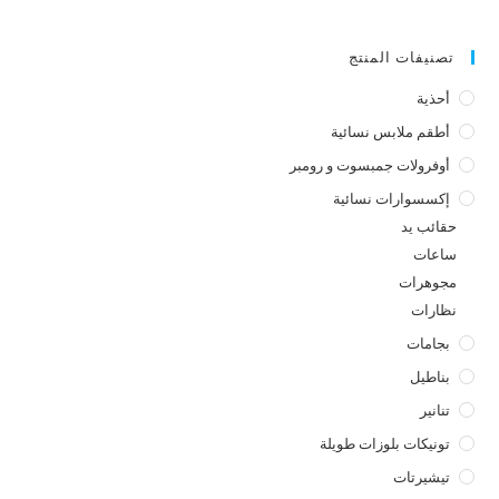
تصنيفات المنتج
أحذية
أطقم ملابس نسائية
أوفرولات جمبسوت و رومبر
إكسسوارات نسائية
حقائب يد
ساعات
مجوهرات
نظارات
بجامات
بناطيل
تنانير
تونيكات بلوزات طويلة
تيشيرتات