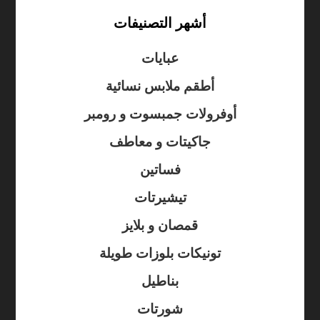
أشهر التصنيفات
عبايات
أطقم ملابس نسائية
أوفرولات جمبسوت و رومبر
جاكيتات و معاطف
فساتين
تيشيرتات
قمصان و بلايز
تونيكات بلوزات طويلة
بناطيل
شورتات