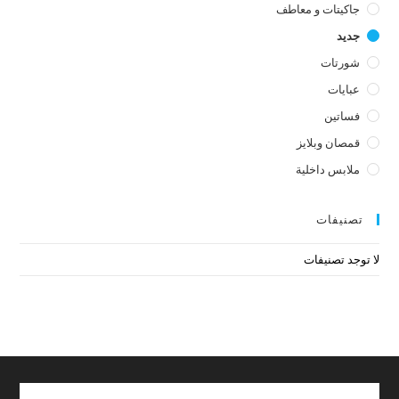
جاكيتات و معاطف
جديد
شورتات
عبايات
فساتين
قمصان وبلايز
ملابس داخلية
تصنيفات
لا توجد تصنيفات