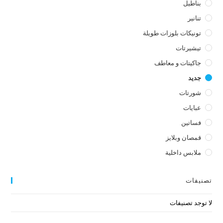
بناطيل
تنانير
تونيكات بلوزات طويلة
تيشيرتات
جاكيتات و معاطف
جديد
شورتات
عبايات
فساتين
قمصان وبلايز
ملابس داخلية
تصنيفات
لا توجد تصنيفات