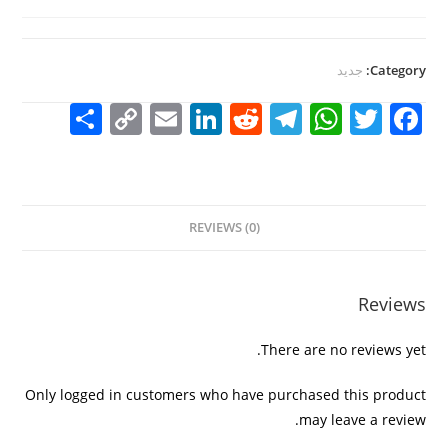
Category:
جديد
S
C
E
Li
R
T
W
T
F
h
o
m
n
e
el
h
w
a
ar
p
ai
k
d
e
at
itt
c
e
y
l
e
di
gr
s
er
e
REVIEWS (0)
Li
dI
t
a
A
b
n
n
m
p
o
k
p
o
Reviews
k
There are no reviews yet.
Only logged in customers who have purchased this product
may leave a review.