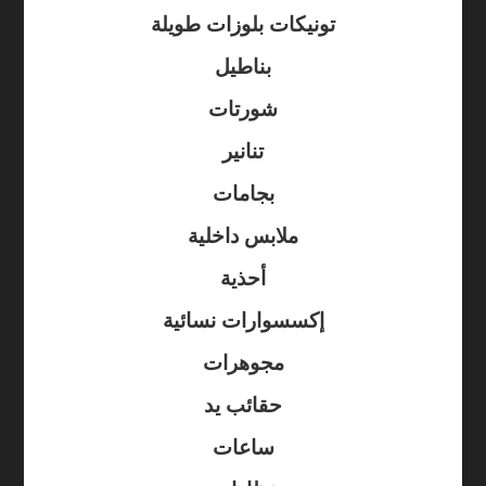
تونيكات بلوزات طويلة
بناطيل
شورتات
تنانير
بجامات
ملابس داخلية
أحذية
إكسسوارات نسائية
مجوهرات
حقائب يد
ساعات