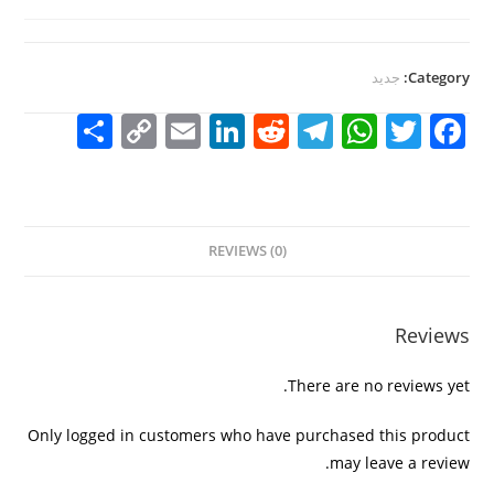
Category:
جديد
S
C
E
Li
R
T
W
T
F
h
o
m
n
e
el
h
w
a
ar
p
ai
k
d
e
at
itt
c
e
y
l
e
di
gr
s
er
e
REVIEWS (0)
Li
dI
t
a
A
b
n
n
m
p
o
k
p
o
Reviews
k
There are no reviews yet.
Only logged in customers who have purchased this product
may leave a review.