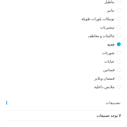
بناطيل
تنانير
تونيكات بلوزات طويلة
تيشيرتات
جاكيتات و معاطف
جديد
شورتات
عبايات
فساتين
قمصان وبلايز
ملابس داخلية
تصنيفات
لا توجد تصنيفات