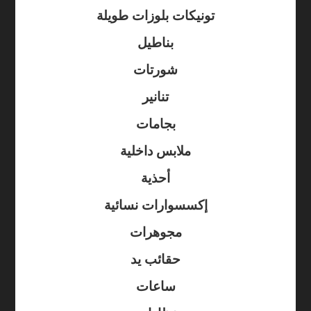
تونيكات بلوزات طويلة
بناطيل
شورتات
تنانير
بجامات
ملابس داخلية
أحذية
إكسسوارات نسائية
مجوهرات
حقائب يد
ساعات