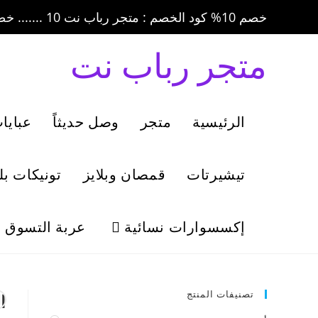
خصم 10% كود الخصم : متجر رباب نت 10 ....... خصم 20% كود الخصم : متجر رباب نت 20
متجر رباب نت
الرئيسية
متجر
وصل حديثاً
عبايا
تيشيرتات
قمصان وبلايز
تونيكات ب
إكسسوارات نسائية
عربة التسوق
تصنيفات المنتج
ا