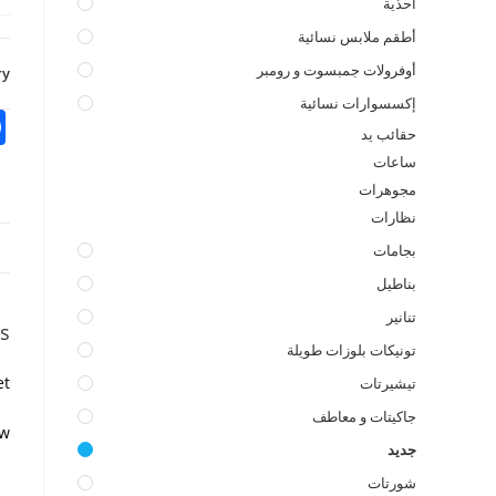
أحذية
أطقم ملابس نسائية
أوفرولات جمبسوت و رومبر
y:
إكسسوارات نسائية
حقائب يد
ساعات
مجوهرات
نظارات
بجامات
بناطيل
تنانير
s
تونيكات بلوزات طويلة
t.
تيشيرتات
جاكيتات و معاطف
w.
جديد
شورتات