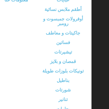
أطقم ملابس نسائية
أوفرولات جمبسوت و
رومبر
جاكيتات و معاطف
فساتين
تيشيرتات
قمصان و بلايز
تونيكات بلوزات طويلة
بناطيل
شورتات
تنانير
بجامات