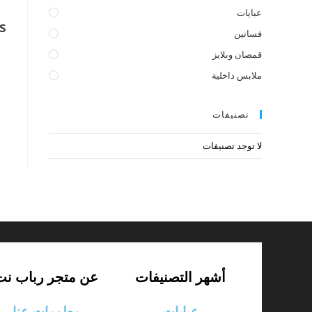
عبايات
s
فساتين
قمصان وبلايز
ملابس داخلية
تصنيفات
لا توجد تصنيفات
أشهر التصنيفات
عن متجر رباب نت
عبايات
معلومات عنا