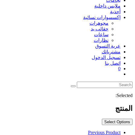
بجامات
ملابس داخلية
أحذية
إكسسوارات نسائية
مجوهرات
حقائب يد
ساعات
نظارات
عربة التسوق
مشترياتك
تسجيل الدخول
اتصل بنا
0
Toggle
website
search
Selected:
المنتج
Select Options
Previous Product