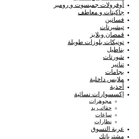
أوفرولات جمبسوت و رومبر
جاكيتات و معاطف
فساتين
تيشيرتات
قمصان وبلايز
تونيكات بلوزات طويلة
بناطيل
شورتات
تنانير
بجامات
ملابس داخلية
أحذية
إكسسوارات نسائية
مجوهرات
حقائب يد
ساعات
نظارات
عربة التسوق
مشترياتك