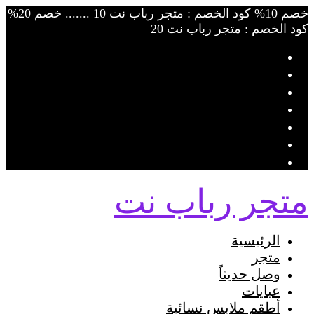
Skip
خصم 10% كود الخصم : متجر رباب نت 10 ....... خصم 20%
to
كود الخصم : متجر رباب نت 20
content
متجر رباب نت
الرئيسية
متجر
وصل حديثاً
عبايات
أطقم ملابس نسائية