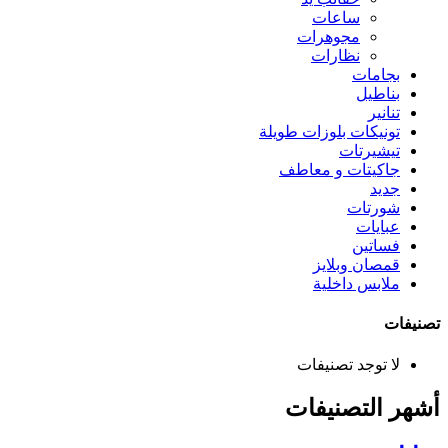
ساعات
مجوهرات
نظارات
بجامات
بناطيل
تنانير
تونيكات بلوزات طويلة
تيشيرتات
جاكيتات و معاطف
جديد
شورتات
عبايات
فساتين
قمصان وبلايز
ملابس داخلية
تصنيفات
لا توجد تصنيفات
أشهر التصنيفات