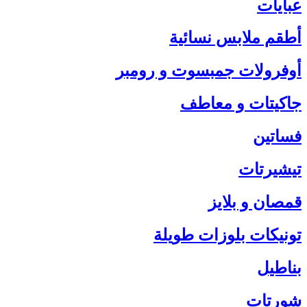
عبايات
أطقم ملابس نسائية
أوفرولات جمبسوت و رومبر
جاكيتات و معاطف
فساتين
تيشيرتات
قمصان و بلايز
تونيكات بلوزات طويلة
بناطيل
شورتات