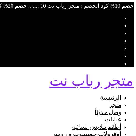
Skip
خصم 10% كود الخصم : متجر رباب نت 10 ....... خصم 20% كود الخصم : متجر رباب نت 20
to
content
متجر رباب نت
الرئيسية
متجر
وصل حديثاً
عبايات
أطقم ملابس نسائية
أوفرولات جمبسوت و رومبر