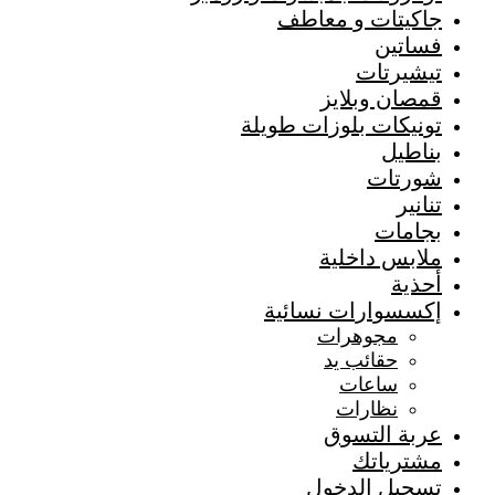
جاكيتات و معاطف
فساتين
تيشيرتات
قمصان وبلايز
تونيكات بلوزات طويلة
بناطيل
شورتات
تنانير
بجامات
ملابس داخلية
أحذية
إكسسوارات نسائية
مجوهرات
حقائب يد
ساعات
نظارات
عربة التسوق
مشترياتك
تسجيل الدخول