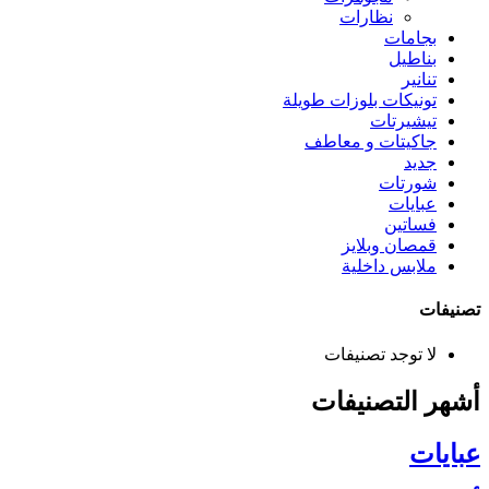
نظارات
بجامات
بناطيل
تنانير
تونيكات بلوزات طويلة
تيشيرتات
جاكيتات و معاطف
جديد
شورتات
عبايات
فساتين
قمصان وبلايز
ملابس داخلية
تصنيفات
لا توجد تصنيفات
أشهر التصنيفات
عبايات